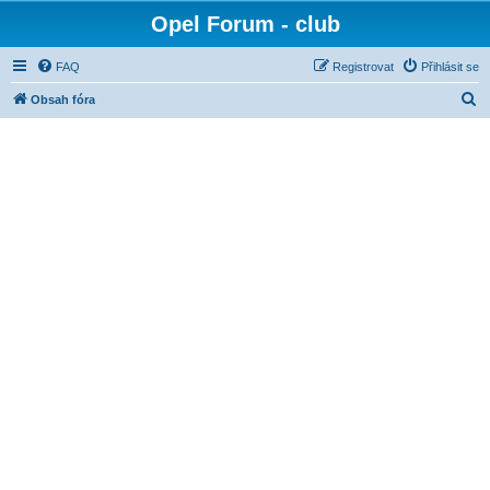
Opel Forum - club
FAQ
Registrovat
Přihlásit se
H
Obsah fóra
l
e
d
a
t