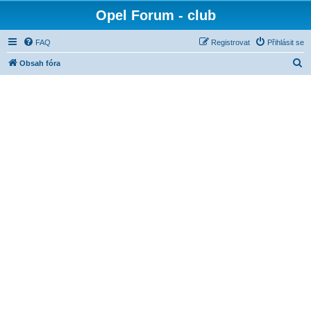
Opel Forum - club
FAQ
Registrovat
Přihlásit se
H
Obsah fóra
l
e
d
a
t