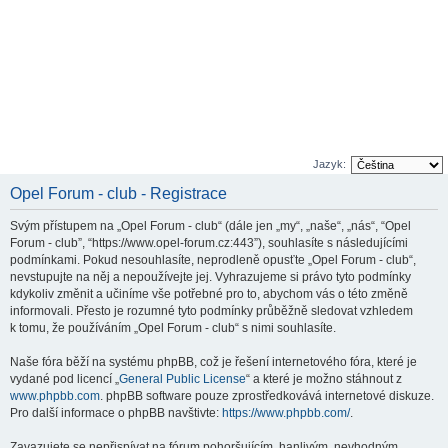
Jazyk:
Opel Forum - club - Registrace
Svým přístupem na „Opel Forum - club“ (dále jen „my“, „naše“, „nás“, “Opel
Forum - club”, “https://www.opel-forum.cz:443”), souhlasíte s následujícími
podmínkami. Pokud nesouhlasíte, neprodleně opusťte „Opel Forum - club“,
nevstupujte na něj a nepoužívejte jej. Vyhrazujeme si právo tyto podmínky
kdykoliv změnit a učiníme vše potřebné pro to, abychom vás o této změně
informovali. Přesto je rozumné tyto podmínky průběžně sledovat vzhledem
k tomu, že používáním „Opel Forum - club“ s nimi souhlasíte.
Naše fóra běží na systému phpBB, což je řešení internetového fóra, které je
vydané pod licencí „
General Public License
“ a které je možno stáhnout z
www.phpbb.com
. phpBB software pouze zprostředkovává internetové diskuze.
Pro další informace o phpBB navštivte:
https://www.phpbb.com/
.
Zavazujete se nepřispívat na fórum pohoršujícím, hanlivým, nevhodným,