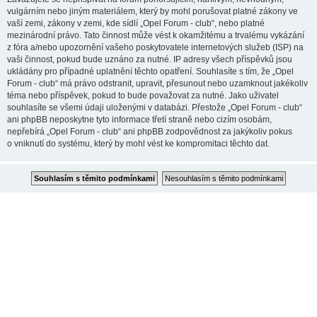
vulgárním nebo jiným materiálem, který by mohl porušovat platné zákony ve
vaší zemi, zákony v zemi, kde sídlí „Opel Forum - club“, nebo platné
mezinárodní právo. Tato činnost může vést k okamžitému a trvalému vykázání
z fóra a/nebo upozornění vašeho poskytovatele internetových služeb (ISP) na
vaši činnost, pokud bude uznáno za nutné. IP adresy všech příspěvků jsou
ukládány pro případné uplatnění těchto opatření. Souhlasíte s tím, že „Opel
Forum - club“ má právo odstranit, upravit, přesunout nebo uzamknout jakékoliv
téma nebo příspěvek, pokud to bude považovat za nutné. Jako uživatel
souhlasíte se všemi údaji uloženými v databázi. Přestože „Opel Forum - club“
ani phpBB neposkytne tyto informace třetí straně nebo cizím osobám,
nepřebírá „Opel Forum - club“ ani phpBB zodpovědnost za jakýkoliv pokus
o vniknutí do systému, který by mohl vést ke kompromitaci těchto dat.