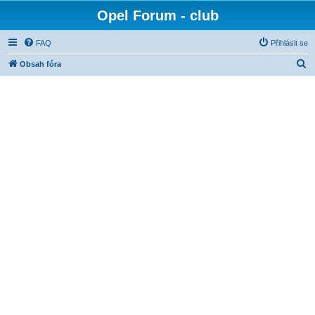
Opel Forum - club
FAQ
Přihlásit se
H
Obsah fóra
l
e
d
a
t