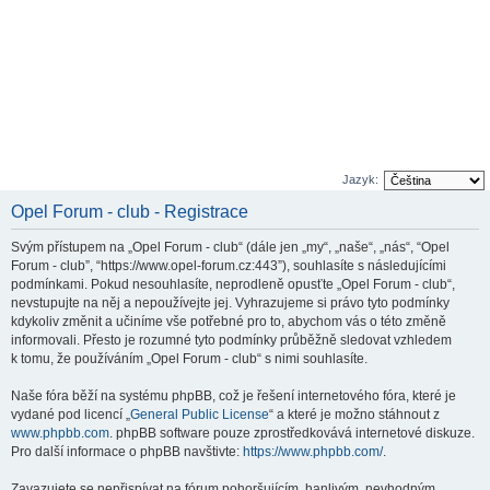
Jazyk:
Opel Forum - club - Registrace
Svým přístupem na „Opel Forum - club“ (dále jen „my“, „naše“, „nás“, “Opel
Forum - club”, “https://www.opel-forum.cz:443”), souhlasíte s následujícími
podmínkami. Pokud nesouhlasíte, neprodleně opusťte „Opel Forum - club“,
nevstupujte na něj a nepoužívejte jej. Vyhrazujeme si právo tyto podmínky
kdykoliv změnit a učiníme vše potřebné pro to, abychom vás o této změně
informovali. Přesto je rozumné tyto podmínky průběžně sledovat vzhledem
k tomu, že používáním „Opel Forum - club“ s nimi souhlasíte.
Naše fóra běží na systému phpBB, což je řešení internetového fóra, které je
vydané pod licencí „
General Public License
“ a které je možno stáhnout z
www.phpbb.com
. phpBB software pouze zprostředkovává internetové diskuze.
Pro další informace o phpBB navštivte:
https://www.phpbb.com/
.
Zavazujete se nepřispívat na fórum pohoršujícím, hanlivým, nevhodným,