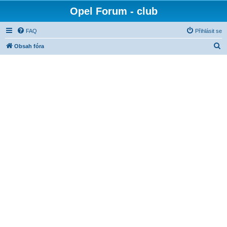
Opel Forum - club
FAQ
Přihlásit se
H
Obsah fóra
l
e
d
a
t