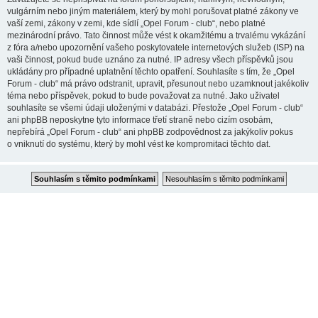
vulgárním nebo jiným materiálem, který by mohl porušovat platné zákony ve
vaší zemi, zákony v zemi, kde sídlí „Opel Forum - club“, nebo platné
mezinárodní právo. Tato činnost může vést k okamžitému a trvalému vykázání
z fóra a/nebo upozornění vašeho poskytovatele internetových služeb (ISP) na
vaši činnost, pokud bude uznáno za nutné. IP adresy všech příspěvků jsou
ukládány pro případné uplatnění těchto opatření. Souhlasíte s tím, že „Opel
Forum - club“ má právo odstranit, upravit, přesunout nebo uzamknout jakékoliv
téma nebo příspěvek, pokud to bude považovat za nutné. Jako uživatel
souhlasíte se všemi údaji uloženými v databázi. Přestože „Opel Forum - club“
ani phpBB neposkytne tyto informace třetí straně nebo cizím osobám,
nepřebírá „Opel Forum - club“ ani phpBB zodpovědnost za jakýkoliv pokus
o vniknutí do systému, který by mohl vést ke kompromitaci těchto dat.