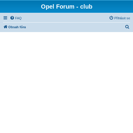
Opel Forum - club
FAQ
Přihlásit se
H
Obsah fóra
l
e
d
a
t