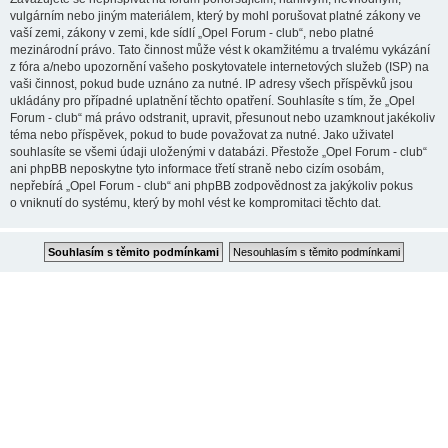
vulgárním nebo jiným materiálem, který by mohl porušovat platné zákony ve
vaší zemi, zákony v zemi, kde sídlí „Opel Forum - club“, nebo platné
mezinárodní právo. Tato činnost může vést k okamžitému a trvalému vykázání
z fóra a/nebo upozornění vašeho poskytovatele internetových služeb (ISP) na
vaši činnost, pokud bude uznáno za nutné. IP adresy všech příspěvků jsou
ukládány pro případné uplatnění těchto opatření. Souhlasíte s tím, že „Opel
Forum - club“ má právo odstranit, upravit, přesunout nebo uzamknout jakékoliv
téma nebo příspěvek, pokud to bude považovat za nutné. Jako uživatel
souhlasíte se všemi údaji uloženými v databázi. Přestože „Opel Forum - club“
ani phpBB neposkytne tyto informace třetí straně nebo cizím osobám,
nepřebírá „Opel Forum - club“ ani phpBB zodpovědnost za jakýkoliv pokus
o vniknutí do systému, který by mohl vést ke kompromitaci těchto dat.