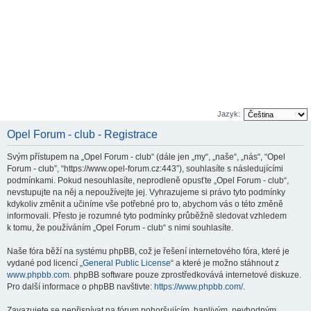
Jazyk:
Opel Forum - club - Registrace
Svým přístupem na „Opel Forum - club“ (dále jen „my“, „naše“, „nás“, “Opel
Forum - club”, “https://www.opel-forum.cz:443”), souhlasíte s následujícími
podmínkami. Pokud nesouhlasíte, neprodleně opusťte „Opel Forum - club“,
nevstupujte na něj a nepoužívejte jej. Vyhrazujeme si právo tyto podmínky
kdykoliv změnit a učiníme vše potřebné pro to, abychom vás o této změně
informovali. Přesto je rozumné tyto podmínky průběžně sledovat vzhledem
k tomu, že používáním „Opel Forum - club“ s nimi souhlasíte.
Naše fóra běží na systému phpBB, což je řešení internetového fóra, které je
vydané pod licencí „
General Public License
“ a které je možno stáhnout z
www.phpbb.com
. phpBB software pouze zprostředkovává internetové diskuze.
Pro další informace o phpBB navštivte:
https://www.phpbb.com/
.
Zavazujete se nepřispívat na fórum pohoršujícím, hanlivým, nevhodným,