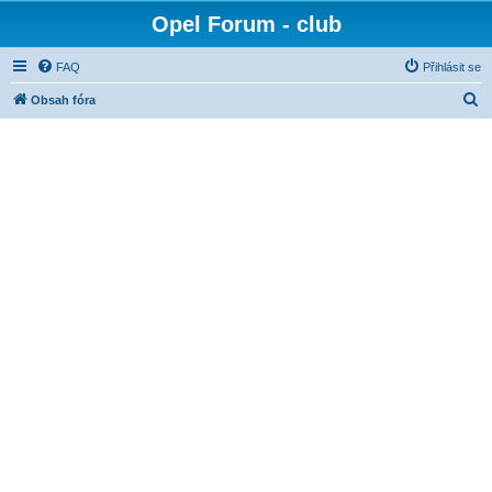
Opel Forum - club
FAQ
Přihlásit se
H
Obsah fóra
l
e
d
a
t