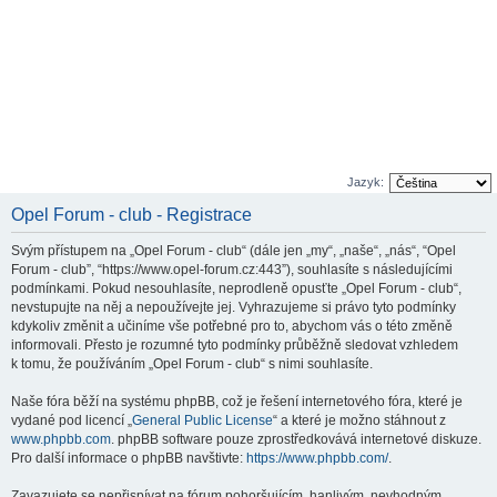
Jazyk:
Opel Forum - club - Registrace
Svým přístupem na „Opel Forum - club“ (dále jen „my“, „naše“, „nás“, “Opel
Forum - club”, “https://www.opel-forum.cz:443”), souhlasíte s následujícími
podmínkami. Pokud nesouhlasíte, neprodleně opusťte „Opel Forum - club“,
nevstupujte na něj a nepoužívejte jej. Vyhrazujeme si právo tyto podmínky
kdykoliv změnit a učiníme vše potřebné pro to, abychom vás o této změně
informovali. Přesto je rozumné tyto podmínky průběžně sledovat vzhledem
k tomu, že používáním „Opel Forum - club“ s nimi souhlasíte.
Naše fóra běží na systému phpBB, což je řešení internetového fóra, které je
vydané pod licencí „
General Public License
“ a které je možno stáhnout z
www.phpbb.com
. phpBB software pouze zprostředkovává internetové diskuze.
Pro další informace o phpBB navštivte:
https://www.phpbb.com/
.
Zavazujete se nepřispívat na fórum pohoršujícím, hanlivým, nevhodným,