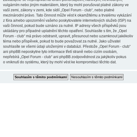
vulgárním nebo jiným materiálem, který by mohl porušovat platné zákony ve
vaší zemi, zákony v zemi, kde sídlí „Opel Forum - club“, nebo platné
mezinárodní právo. Tato činnost může vést k okamžitému a trvalému vykázání
z fóra a/nebo upozornění vašeho poskytovatele internetových služeb (ISP) na
vaši činnost, pokud bude uznáno za nutné. IP adresy všech příspěvků jsou
ukládány pro případné uplatnění těchto opatření. Souhlasíte s tím, že „Opel
Forum - club“ má právo odstranit, upravit, přesunout nebo uzamknout jakékoliv
téma nebo příspěvek, pokud to bude považovat za nutné. Jako uživatel
souhlasíte se všemi údaji uloženými v databázi. Přestože „Opel Forum - club“
ani phpBB neposkytne tyto informace třetí straně nebo cizím osobám,
nepřebírá „Opel Forum - club“ ani phpBB zodpovědnost za jakýkoliv pokus
o vniknutí do systému, který by mohl vést ke kompromitaci těchto dat.