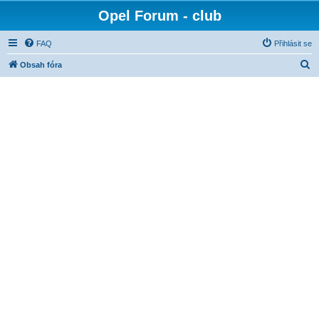
Opel Forum - club
FAQ
Přihlásit se
H
Obsah fóra
l
e
d
a
t