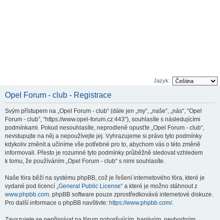
Jazyk:
Opel Forum - club - Registrace
Svým přístupem na „Opel Forum - club“ (dále jen „my“, „naše“, „nás“, “Opel
Forum - club”, “https://www.opel-forum.cz:443”), souhlasíte s následujícími
podmínkami. Pokud nesouhlasíte, neprodleně opusťte „Opel Forum - club“,
nevstupujte na něj a nepoužívejte jej. Vyhrazujeme si právo tyto podmínky
kdykoliv změnit a učiníme vše potřebné pro to, abychom vás o této změně
informovali. Přesto je rozumné tyto podmínky průběžně sledovat vzhledem
k tomu, že používáním „Opel Forum - club“ s nimi souhlasíte.
Naše fóra běží na systému phpBB, což je řešení internetového fóra, které je
vydané pod licencí „
General Public License
“ a které je možno stáhnout z
www.phpbb.com
. phpBB software pouze zprostředkovává internetové diskuze.
Pro další informace o phpBB navštivte:
https://www.phpbb.com/
.
Zavazujete se nepřispívat na fórum pohoršujícím, hanlivým, nevhodným,