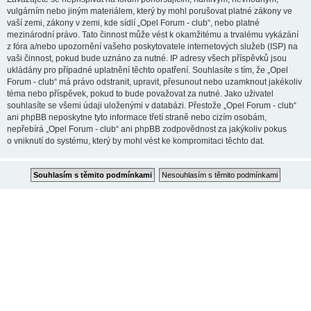
vulgárním nebo jiným materiálem, který by mohl porušovat platné zákony ve
vaší zemi, zákony v zemi, kde sídlí „Opel Forum - club“, nebo platné
mezinárodní právo. Tato činnost může vést k okamžitému a trvalému vykázání
z fóra a/nebo upozornění vašeho poskytovatele internetových služeb (ISP) na
vaši činnost, pokud bude uznáno za nutné. IP adresy všech příspěvků jsou
ukládány pro případné uplatnění těchto opatření. Souhlasíte s tím, že „Opel
Forum - club“ má právo odstranit, upravit, přesunout nebo uzamknout jakékoliv
téma nebo příspěvek, pokud to bude považovat za nutné. Jako uživatel
souhlasíte se všemi údaji uloženými v databázi. Přestože „Opel Forum - club“
ani phpBB neposkytne tyto informace třetí straně nebo cizím osobám,
nepřebírá „Opel Forum - club“ ani phpBB zodpovědnost za jakýkoliv pokus
o vniknutí do systému, který by mohl vést ke kompromitaci těchto dat.