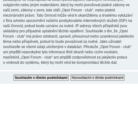
vulgárním nebo jiným materiálem, který by mohl porušovat platné zákony ve
vaší zemi, zákony v zemi, kde sídlí „Opel Forum - club“, nebo platné
mezinárodní právo. Tato činnost může vést k okamžitému a trvalému vykázání
z fóra a/nebo upozornění vašeho poskytovatele internetových služeb (ISP) na
vaši činnost, pokud bude uznáno za nutné. IP adresy všech příspěvků jsou
ukládány pro případné uplatnění těchto opatření. Souhlasíte s tím, že „Opel
Forum - club“ má právo odstranit, upravit, přesunout nebo uzamknout jakékoliv
téma nebo příspěvek, pokud to bude považovat za nutné. Jako uživatel
souhlasíte se všemi údaji uloženými v databázi. Přestože „Opel Forum - club“
ani phpBB neposkytne tyto informace třetí straně nebo cizím osobám,
nepřebírá „Opel Forum - club“ ani phpBB zodpovědnost za jakýkoliv pokus
o vniknutí do systému, který by mohl vést ke kompromitaci těchto dat.