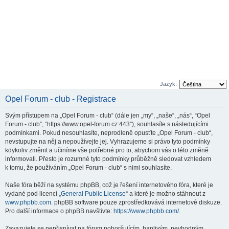
Jazyk:
Opel Forum - club - Registrace
Svým přístupem na „Opel Forum - club“ (dále jen „my“, „naše“, „nás“, “Opel
Forum - club”, “https://www.opel-forum.cz:443”), souhlasíte s následujícími
podmínkami. Pokud nesouhlasíte, neprodleně opusťte „Opel Forum - club“,
nevstupujte na něj a nepoužívejte jej. Vyhrazujeme si právo tyto podmínky
kdykoliv změnit a učiníme vše potřebné pro to, abychom vás o této změně
informovali. Přesto je rozumné tyto podmínky průběžně sledovat vzhledem
k tomu, že používáním „Opel Forum - club“ s nimi souhlasíte.
Naše fóra běží na systému phpBB, což je řešení internetového fóra, které je
vydané pod licencí „
General Public License
“ a které je možno stáhnout z
www.phpbb.com
. phpBB software pouze zprostředkovává internetové diskuze.
Pro další informace o phpBB navštivte:
https://www.phpbb.com/
.
Zavazujete se nepřispívat na fórum pohoršujícím, hanlivým, nevhodným,