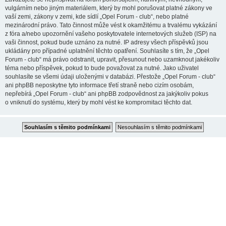
vulgárním nebo jiným materiálem, který by mohl porušovat platné zákony ve
vaší zemi, zákony v zemi, kde sídlí „Opel Forum - club“, nebo platné
mezinárodní právo. Tato činnost může vést k okamžitému a trvalému vykázání
z fóra a/nebo upozornění vašeho poskytovatele internetových služeb (ISP) na
vaši činnost, pokud bude uznáno za nutné. IP adresy všech příspěvků jsou
ukládány pro případné uplatnění těchto opatření. Souhlasíte s tím, že „Opel
Forum - club“ má právo odstranit, upravit, přesunout nebo uzamknout jakékoliv
téma nebo příspěvek, pokud to bude považovat za nutné. Jako uživatel
souhlasíte se všemi údaji uloženými v databázi. Přestože „Opel Forum - club“
ani phpBB neposkytne tyto informace třetí straně nebo cizím osobám,
nepřebírá „Opel Forum - club“ ani phpBB zodpovědnost za jakýkoliv pokus
o vniknutí do systému, který by mohl vést ke kompromitaci těchto dat.