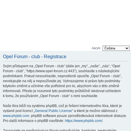
Jazyk:
Opel Forum - club - Registrace
Svým přístupem na „Opel Forum - club“ (dále jen „my“, „naše“, „nás“, “Opel
Forum - club”, “https://www.opel-forum.cz:443”), souhlasíte s následujícími
podmínkami. Pokud nesouhlasíte, neprodleně opusťte „Opel Forum - club“,
nevstupujte na něj a nepoužívejte jej. Vyhrazujeme si právo tyto podmínky
kdykoliv změnit a učiníme vše potřebné pro to, abychom vás o této změně
informovali. Přesto je rozumné tyto podmínky průběžně sledovat vzhledem
k tomu, že používáním „Opel Forum - club“ s nimi souhlasíte.
Naše fóra běží na systému phpBB, což je řešení internetového fóra, které je
vydané pod licencí „
General Public License
“ a které je možno stáhnout z
www.phpbb.com
. phpBB software pouze zprostředkovává internetové diskuze.
Pro další informace o phpBB navštivte:
https://www.phpbb.com/
.
Zavazujete se nepřispívat na fórum pohoršujícím, hanlivým, nevhodným,