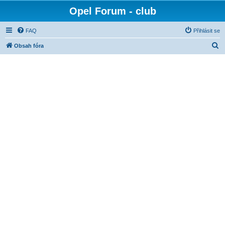
Opel Forum - club
FAQ
Přihlásit se
H
Obsah fóra
l
e
d
a
t