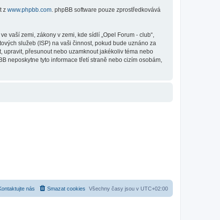
t z
www.phpbb.com
. phpBB software pouze zprostředkovává
 vaší zemi, zákony v zemi, kde sídlí „Opel Forum - club“,
tových služeb (ISP) na vaši činnost, pokud bude uznáno za
it, upravit, přesunout nebo uzamknout jakékoliv téma nebo
BB neposkytne tyto informace třetí straně nebo cizím osobám,
Kontaktujte nás
Smazat cookies
Všechny časy jsou v
UTC+02:00