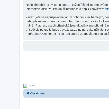
Naše fóra běží na systému phpBB, což je řešení internetového fó
internetové diskuze. Pro další informace o phpBB navštivte:
htt
Zavazujete se nepřispívat na fórum pohoršujícím, hanlivým, ne
nebo platné mezinárodní právo. Tato činnost může vést k okam
nutné. IP adresy všech příspěvků jsou ukládány pro případné up
příspěvek, pokud to bude považovat za nutné. Jako uživatel so
nepřebírá „Opel Forum - club“ ani phpBB zodpovědnost za jakýko
Obsah fóra