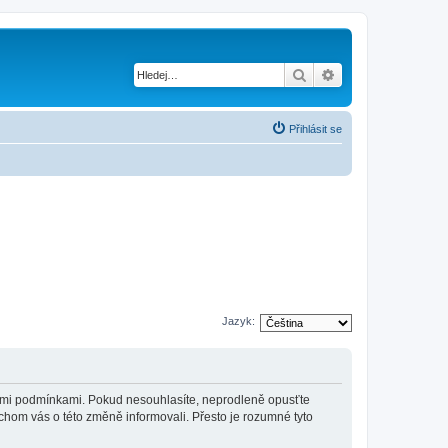
Hledat
Pokročilé hledání
Přihlásit se
Jazyk:
jícími podmínkami. Pokud nesouhlasíte, neprodleně opusťte
ychom vás o této změně informovali. Přesto je rozumné tyto