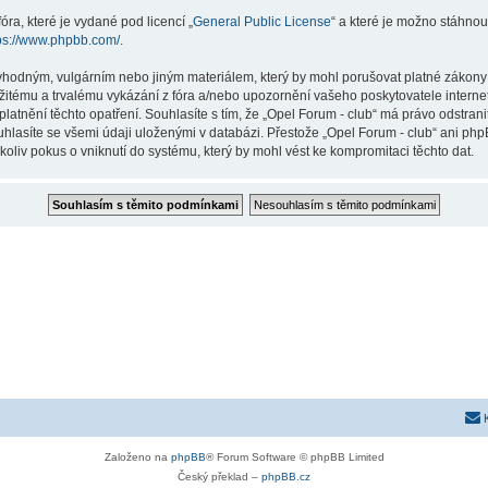
ra, které je vydané pod licencí „
General Public License
“ a které je možno stáhnou
ps://www.phpbb.com/
.
vhodným, vulgárním nebo jiným materiálem, který by mohl porušovat platné zákony ve
žitému a trvalému vykázání z fóra a/nebo upozornění vašeho poskytovatele interne
latnění těchto opatření. Souhlasíte s tím, že „Opel Forum - club“ má právo odstran
uhlasíte se všemi údaji uloženými v databázi. Přestože „Opel Forum - club“ ani php
liv pokus o vniknutí do systému, který by mohl vést ke kompromitaci těchto dat.
Založeno na
phpBB
® Forum Software © phpBB Limited
Český překlad –
phpBB.cz