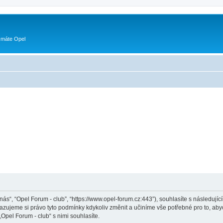
 máte Opel
„nás“, “Opel Forum - club”, “https://www.opel-forum.cz:443”), souhlasíte s následu
hrazujeme si právo tyto podmínky kdykoliv změnit a učiníme vše potřebné pro to, ab
pel Forum - club“ s nimi souhlasíte.