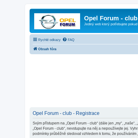
Opel Forum - club
Jediný web který potřebujete pokud
Rychlé odkazy
FAQ
Obsah fóra
Opel Forum - club - Registrace
Svým přístupem na „Opel Forum - club“ (dále jen „my“, „naše“, 
„Opel Forum - club“, nevstupujte na něj a nepoužívejte jej. Vy
podmínky průběžně sledovat vzhledem k tomu, že používáním „O