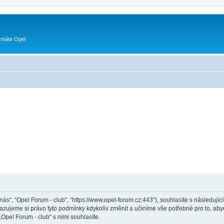
 máte Opel
„nás“, “Opel Forum - club”, “https://www.opel-forum.cz:443”), souhlasíte s následu
hrazujeme si právo tyto podmínky kdykoliv změnit a učiníme vše potřebné pro to, ab
pel Forum - club“ s nimi souhlasíte.