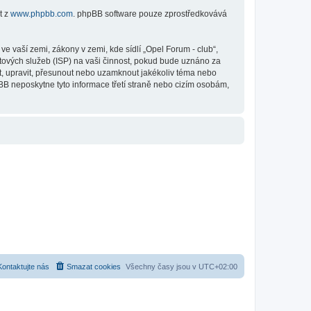
t z
www.phpbb.com
. phpBB software pouze zprostředkovává
 vaší zemi, zákony v zemi, kde sídlí „Opel Forum - club“,
tových služeb (ISP) na vaši činnost, pokud bude uznáno za
it, upravit, přesunout nebo uzamknout jakékoliv téma nebo
BB neposkytne tyto informace třetí straně nebo cizím osobám,
Kontaktujte nás
Smazat cookies
Všechny časy jsou v
UTC+02:00