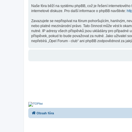
Naše fóra běží na systému phpBB, což je řešení internetového fó
internetové diskuze. Pro další informace o phpBB navštivte:
htt
Zavazujete se nepřispívat na fórum pohoršujícím, hanlivým, ne
nebo platné mezinárodní právo. Tato činnost může vést k okam
nutné. IP adresy všech příspěvků jsou ukládány pro případné up
příspěvek, pokud to bude považovat za nutné. Jako uživatel so
nepřebírá „Opel Forum - club“ ani phpBB zodpovědnost za jakýko
Obsah fóra