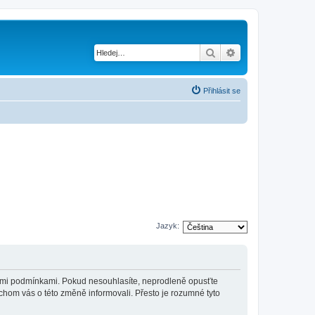
Hledat
Pokročilé hledání
Přihlásit se
Jazyk:
jícími podmínkami. Pokud nesouhlasíte, neprodleně opusťte
ychom vás o této změně informovali. Přesto je rozumné tyto