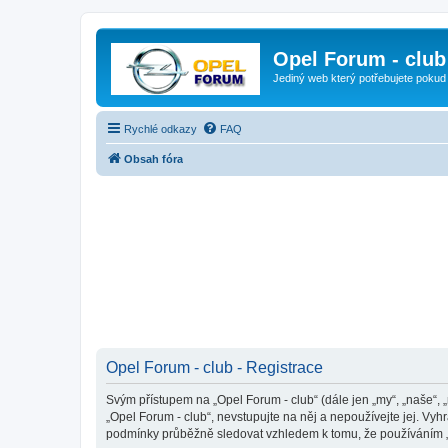
Opel Forum - club
Jediný web který potřebujete pokud
Rychlé odkazy
FAQ
Obsah fóra
Opel Forum - club - Registrace
Svým přístupem na „Opel Forum - club“ (dále jen „my“, „naše“, 
„Opel Forum - club“, nevstupujte na něj a nepoužívejte jej. Vy
podmínky průběžně sledovat vzhledem k tomu, že používáním „O