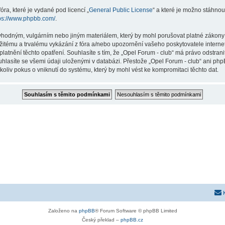
ra, které je vydané pod licencí „
General Public License
“ a které je možno stáhnou
ps://www.phpbb.com/
.
vhodným, vulgárním nebo jiným materiálem, který by mohl porušovat platné zákony ve
žitému a trvalému vykázání z fóra a/nebo upozornění vašeho poskytovatele interne
latnění těchto opatření. Souhlasíte s tím, že „Opel Forum - club“ má právo odstran
uhlasíte se všemi údaji uloženými v databázi. Přestože „Opel Forum - club“ ani php
liv pokus o vniknutí do systému, který by mohl vést ke kompromitaci těchto dat.
Založeno na
phpBB
® Forum Software © phpBB Limited
Český překlad –
phpBB.cz