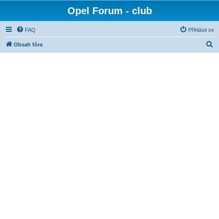
Opel Forum - club
FAQ
Přihlásit se
H
Obsah fóra
l
e
d
a
t