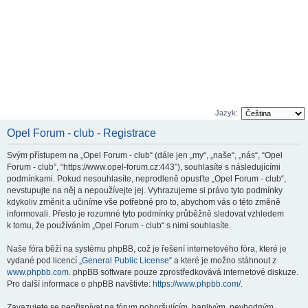
Jazyk:
Opel Forum - club - Registrace
Svým přístupem na „Opel Forum - club“ (dále jen „my“, „naše“, „nás“, “Opel
Forum - club”, “https://www.opel-forum.cz:443”), souhlasíte s následujícími
podmínkami. Pokud nesouhlasíte, neprodleně opusťte „Opel Forum - club“,
nevstupujte na něj a nepoužívejte jej. Vyhrazujeme si právo tyto podmínky
kdykoliv změnit a učiníme vše potřebné pro to, abychom vás o této změně
informovali. Přesto je rozumné tyto podmínky průběžně sledovat vzhledem
k tomu, že používáním „Opel Forum - club“ s nimi souhlasíte.
Naše fóra běží na systému phpBB, což je řešení internetového fóra, které je
vydané pod licencí „
General Public License
“ a které je možno stáhnout z
www.phpbb.com
. phpBB software pouze zprostředkovává internetové diskuze.
Pro další informace o phpBB navštivte:
https://www.phpbb.com/
.
Zavazujete se nepřispívat na fórum pohoršujícím, hanlivým, nevhodným,