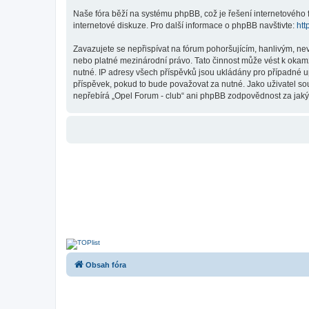
Naše fóra běží na systému phpBB, což je řešení internetového fó
internetové diskuze. Pro další informace o phpBB navštivte:
htt
Zavazujete se nepřispívat na fórum pohoršujícím, hanlivým, ne
nebo platné mezinárodní právo. Tato činnost může vést k okam
nutné. IP adresy všech příspěvků jsou ukládány pro případné up
příspěvek, pokud to bude považovat za nutné. Jako uživatel so
nepřebírá „Opel Forum - club“ ani phpBB zodpovědnost za jakýko
Obsah fóra