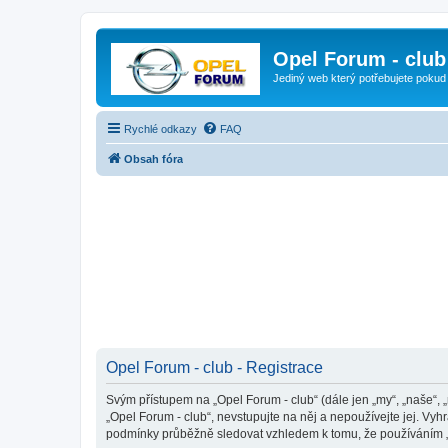
Opel Forum - club
Jediný web který potřebujete pokud
Rychlé odkazy
FAQ
Obsah fóra
Opel Forum - club - Registrace
Svým přístupem na „Opel Forum - club“ (dále jen „my“, „naše“, 
„Opel Forum - club“, nevstupujte na něj a nepoužívejte jej. Vy
podmínky průběžně sledovat vzhledem k tomu, že používáním „O