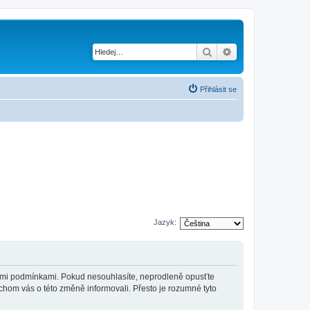
Hledat
Pokročilé hledání
Přihlásit se
Jazyk:
jícími podmínkami. Pokud nesouhlasíte, neprodleně opusťte
ychom vás o této změně informovali. Přesto je rozumné tyto