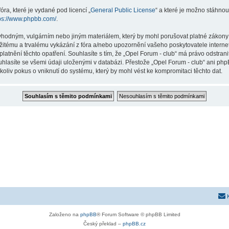
ra, které je vydané pod licencí „
General Public License
“ a které je možno stáhnou
ps://www.phpbb.com/
.
vhodným, vulgárním nebo jiným materiálem, který by mohl porušovat platné zákony ve
žitému a trvalému vykázání z fóra a/nebo upozornění vašeho poskytovatele interne
latnění těchto opatření. Souhlasíte s tím, že „Opel Forum - club“ má právo odstran
uhlasíte se všemi údaji uloženými v databázi. Přestože „Opel Forum - club“ ani php
liv pokus o vniknutí do systému, který by mohl vést ke kompromitaci těchto dat.
Založeno na
phpBB
® Forum Software © phpBB Limited
Český překlad –
phpBB.cz