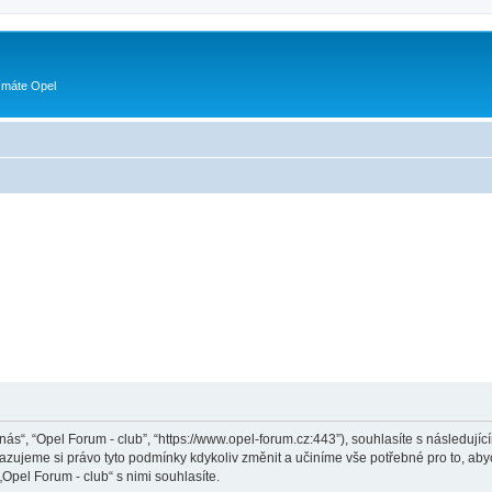
 máte Opel
„nás“, “Opel Forum - club”, “https://www.opel-forum.cz:443”), souhlasíte s následu
hrazujeme si právo tyto podmínky kdykoliv změnit a učiníme vše potřebné pro to, ab
pel Forum - club“ s nimi souhlasíte.