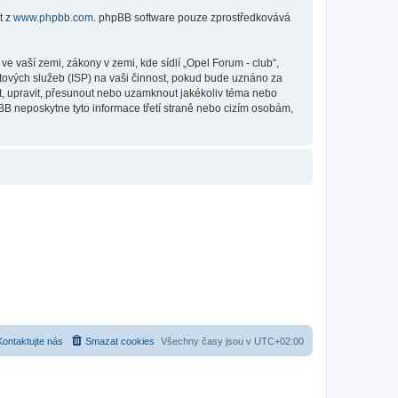
t z
www.phpbb.com
. phpBB software pouze zprostředkovává
 vaší zemi, zákony v zemi, kde sídlí „Opel Forum - club“,
tových služeb (ISP) na vaši činnost, pokud bude uznáno za
it, upravit, přesunout nebo uzamknout jakékoliv téma nebo
BB neposkytne tyto informace třetí straně nebo cizím osobám,
Kontaktujte nás
Smazat cookies
Všechny časy jsou v
UTC+02:00