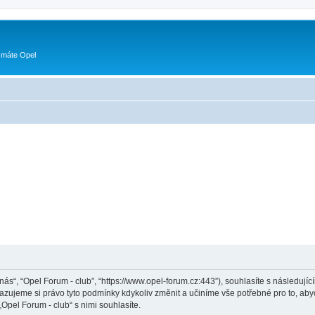
 máte Opel
„nás“, “Opel Forum - club”, “https://www.opel-forum.cz:443”), souhlasíte s následu
hrazujeme si právo tyto podmínky kdykoliv změnit a učiníme vše potřebné pro to, ab
pel Forum - club“ s nimi souhlasíte.