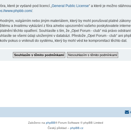
ra, které je vydané pod licencí „
General Public License
“ a které je možno stáhnou
ps://www.phpbb.com/
.
vhodným, vulgárním nebo jiným materiálem, který by mohl porušovat platné zákony ve
žitému a trvalému vykázání z fóra a/nebo upozornění vašeho poskytovatele interne
latnění těchto opatření. Souhlasíte s tím, že „Opel Forum - club“ má právo odstran
uhlasíte se všemi údaji uloženými v databázi. Přestože „Opel Forum - club“ ani php
liv pokus o vniknutí do systému, který by mohl vést ke kompromitaci těchto dat.
Založeno na
phpBB
® Forum Software © phpBB Limited
Český překlad –
phpBB.cz