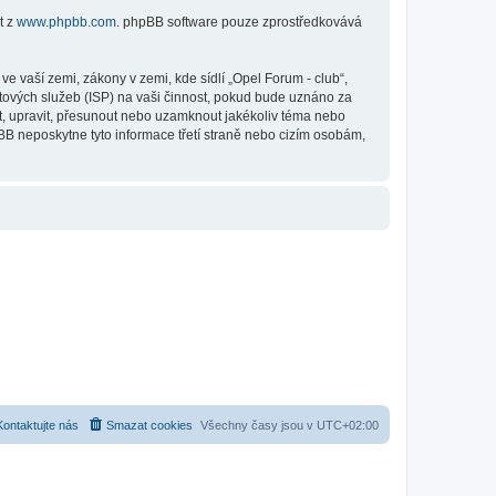
t z
www.phpbb.com
. phpBB software pouze zprostředkovává
 vaší zemi, zákony v zemi, kde sídlí „Opel Forum - club“,
tových služeb (ISP) na vaši činnost, pokud bude uznáno za
it, upravit, přesunout nebo uzamknout jakékoliv téma nebo
BB neposkytne tyto informace třetí straně nebo cizím osobám,
Kontaktujte nás
Smazat cookies
Všechny časy jsou v
UTC+02:00