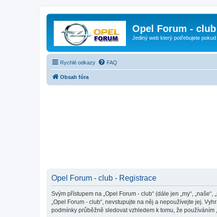
Opel Forum - club
Jediný web který potřebujete pokud
Rychlé odkazy
FAQ
Obsah fóra
Opel Forum - club - Registrace
Svým přístupem na „Opel Forum - club“ (dále jen „my“, „naše“, 
„Opel Forum - club“, nevstupujte na něj a nepoužívejte jej. Vy
podmínky průběžně sledovat vzhledem k tomu, že používáním „O