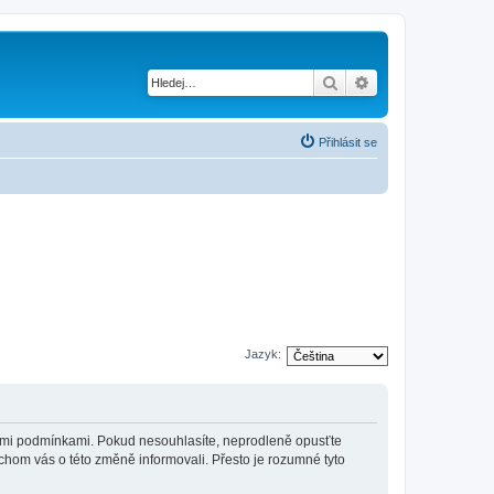
Hledat
Pokročilé hledání
Přihlásit se
Jazyk:
jícími podmínkami. Pokud nesouhlasíte, neprodleně opusťte
ychom vás o této změně informovali. Přesto je rozumné tyto