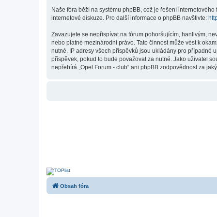
Naše fóra běží na systému phpBB, což je řešení internetového fó
internetové diskuze. Pro další informace o phpBB navštivte:
htt
Zavazujete se nepřispívat na fórum pohoršujícím, hanlivým, ne
nebo platné mezinárodní právo. Tato činnost může vést k okam
nutné. IP adresy všech příspěvků jsou ukládány pro případné up
příspěvek, pokud to bude považovat za nutné. Jako uživatel so
nepřebírá „Opel Forum - club“ ani phpBB zodpovědnost za jakýko
Obsah fóra