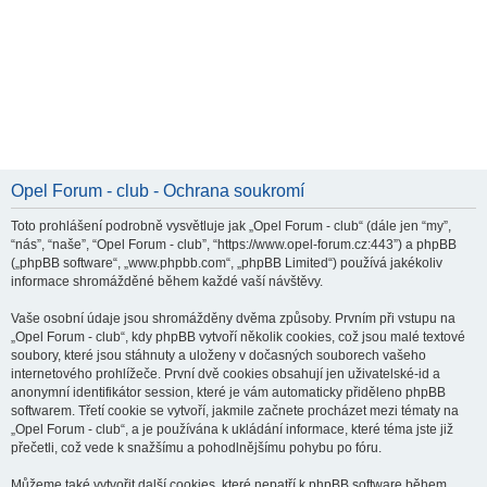
Opel Forum - club - Ochrana soukromí
Toto prohlášení podrobně vysvětluje jak „Opel Forum - club“ (dále jen “my”,
“nás”, “naše”, “Opel Forum - club”, “https://www.opel-forum.cz:443”) a phpBB
(„phpBB software“, „www.phpbb.com“, „phpBB Limited“) používá jakékoliv
informace shromážděné během každé vaší návštěvy.
Vaše osobní údaje jsou shromážděny dvěma způsoby. Prvním při vstupu na
„Opel Forum - club“, kdy phpBB vytvoří několik cookies, což jsou malé textové
soubory, které jsou stáhnuty a uloženy v dočasných souborech vašeho
internetového prohlížeče. První dvě cookies obsahují jen uživatelské-id a
anonymní identifikátor session, které je vám automaticky přiděleno phpBB
softwarem. Třetí cookie se vytvoří, jakmile začnete procházet mezi tématy na
„Opel Forum - club“, a je používána k ukládání informace, které téma jste již
přečetli, což vede k snažšímu a pohodlnějšímu pohybu po fóru.
Můžeme také vytvořit další cookies, které nepatří k phpBB software během