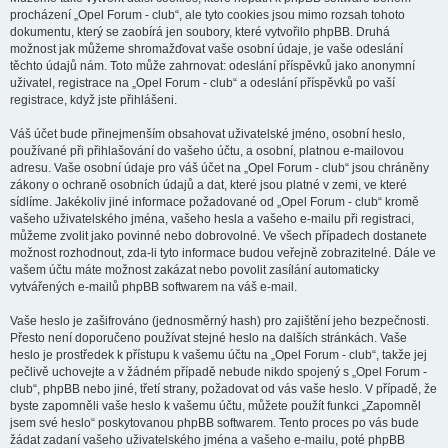
procházení „Opel Forum - club“, ale tyto cookies jsou mimo rozsah tohoto
dokumentu, který se zaobírá jen soubory, které vytvořilo phpBB. Druhá
možnost jak můžeme shromažďovat vaše osobní údaje, je vaše odeslání
těchto údajů nám. Toto může zahrnovat: odeslání příspěvků jako anonymní
uživatel, registrace na „Opel Forum - club“ a odeslání příspěvků po vaší
registrace, když jste přihlášeni.
Váš účet bude přinejmenším obsahovat uživatelské jméno, osobní heslo,
používané při přihlašování do vašeho účtu, a osobní, platnou e-mailovou
adresu. Vaše osobní údaje pro váš účet na „Opel Forum - club“ jsou chráněny
zákony o ochraně osobních údajů a dat, které jsou platné v zemi, ve které
sídlíme. Jakékoliv jiné informace požadované od „Opel Forum - club“ kromě
vašeho uživatelského jména, vašeho hesla a vašeho e-mailu při registraci,
můžeme zvolit jako povinné nebo dobrovolné. Ve všech případech dostanete
možnost rozhodnout, zda-li tyto informace budou veřejně zobrazitelné. Dále ve
vašem účtu máte možnost zakázat nebo povolit zasílání automaticky
vytvářených e-mailů phpBB softwarem na váš e-mail.
Vaše heslo je zašifrováno (jednosměrný hash) pro zajištění jeho bezpečnosti.
Přesto není doporučeno používat stejné heslo na dalších stránkách. Vaše
heslo je prostředek k přístupu k vašemu účtu na „Opel Forum - club“, takže jej
pečlivě uchovejte a v žádném případě nebude nikdo spojený s „Opel Forum -
club“, phpBB nebo jiné, třetí strany, požadovat od vás vaše heslo. V případě, že
byste zapomněli vaše heslo k vašemu účtu, můžete použít funkci „Zapomněl
jsem své heslo“ poskytovanou phpBB softwarem. Tento proces po vás bude
žádat zadaní vašeho uživatelského jména a vašeho e-mailu, poté phpBB