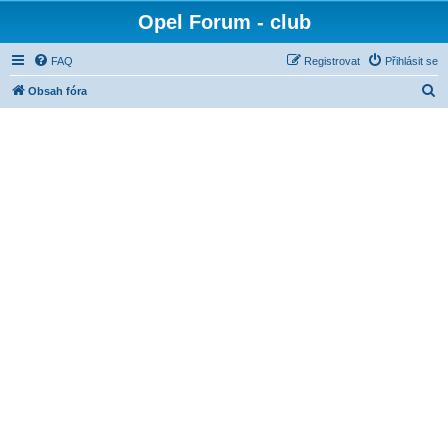
Opel Forum - club
FAQ
Registrovat
Přihlásit se
H
Obsah fóra
l
e
d
a
t