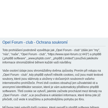
Opel Forum - club - Ochrana soukromí
Toto prohlášení podrobně vysvětluje jak „Opel Forum - club“ (dále jen “my”,
“nás”, “naše”, “Opel Forum - club”, “https://www.opel-forum.cz:443”) a phpBB
(„phpBB software“, „www.phpbb.com“, „phpBB Limited“) používá jakékoliv
informace shromážděné během každé vaší návštěvy.
Vaše osobní údaje jsou shromážděny dvěma způsoby. Prvním při vstupu na
„Opel Forum - club“, kdy phpBB vytvoří několik cookies, což jsou malé textové
soubory, které jsou stáhnuty a uloženy v dočasných souborech vašeho
internetového prohlížeče. První dvě cookies obsahují jen uživatelské-id a
anonymní identifikátor session, které je vám automaticky přiděleno phpBB
softwarem. Třetí cookie se vytvoří, jakmile začnete procházet mezi tématy na
„Opel Forum - club“, a je používána k ukládání informace, které téma jste již
přečetli, což vede k snažšímu a pohodlnějšímu pohybu po fóru.
Můžeme také vytvořit další cookies, které nepatří k phpBB software během