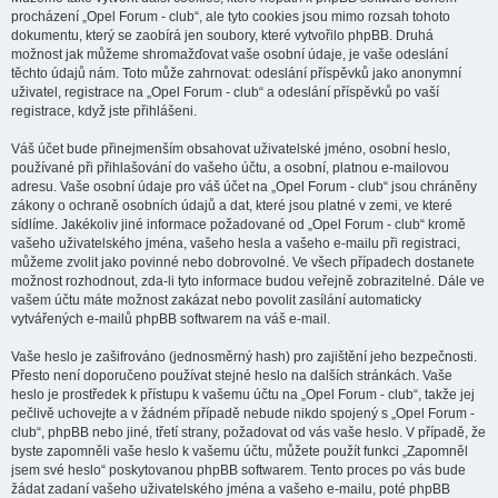
procházení „Opel Forum - club“, ale tyto cookies jsou mimo rozsah tohoto
dokumentu, který se zaobírá jen soubory, které vytvořilo phpBB. Druhá
možnost jak můžeme shromažďovat vaše osobní údaje, je vaše odeslání
těchto údajů nám. Toto může zahrnovat: odeslání příspěvků jako anonymní
uživatel, registrace na „Opel Forum - club“ a odeslání příspěvků po vaší
registrace, když jste přihlášeni.
Váš účet bude přinejmenším obsahovat uživatelské jméno, osobní heslo,
používané při přihlašování do vašeho účtu, a osobní, platnou e-mailovou
adresu. Vaše osobní údaje pro váš účet na „Opel Forum - club“ jsou chráněny
zákony o ochraně osobních údajů a dat, které jsou platné v zemi, ve které
sídlíme. Jakékoliv jiné informace požadované od „Opel Forum - club“ kromě
vašeho uživatelského jména, vašeho hesla a vašeho e-mailu při registraci,
můžeme zvolit jako povinné nebo dobrovolné. Ve všech případech dostanete
možnost rozhodnout, zda-li tyto informace budou veřejně zobrazitelné. Dále ve
vašem účtu máte možnost zakázat nebo povolit zasílání automaticky
vytvářených e-mailů phpBB softwarem na váš e-mail.
Vaše heslo je zašifrováno (jednosměrný hash) pro zajištění jeho bezpečnosti.
Přesto není doporučeno používat stejné heslo na dalších stránkách. Vaše
heslo je prostředek k přístupu k vašemu účtu na „Opel Forum - club“, takže jej
pečlivě uchovejte a v žádném případě nebude nikdo spojený s „Opel Forum -
club“, phpBB nebo jiné, třetí strany, požadovat od vás vaše heslo. V případě, že
byste zapomněli vaše heslo k vašemu účtu, můžete použít funkci „Zapomněl
jsem své heslo“ poskytovanou phpBB softwarem. Tento proces po vás bude
žádat zadaní vašeho uživatelského jména a vašeho e-mailu, poté phpBB