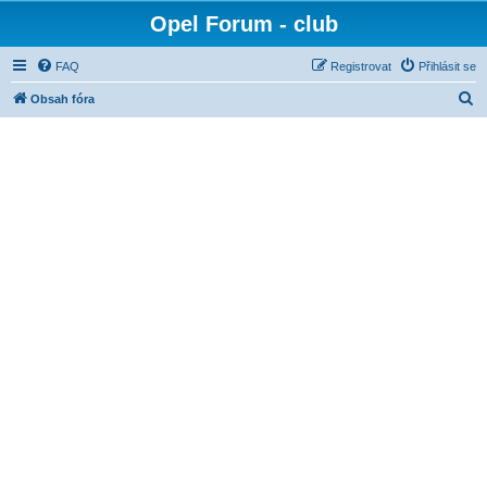
Opel Forum - club
FAQ
Registrovat
Přihlásit se
H
Obsah fóra
l
e
d
a
t