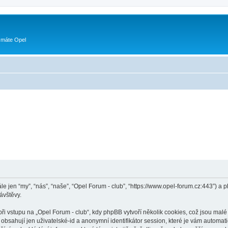
 máte Opel
ále jen “my”, “nás”, “naše”, “Opel Forum - club”, “https://www.opel-forum.cz:443”)
ávštěvy.
vstupu na „Opel Forum - club“, kdy phpBB vytvoří několik cookies, což jsou malé 
bsahují jen uživatelské-id a anonymní identifikátor session, které je vám automati