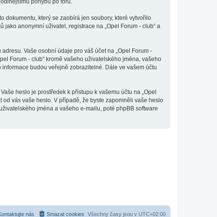
ohodlnějšímu pohybu po fóru.
o dokumentu, který se zaobírá jen soubory, které vytvořilo
jako anonymní uživatel, registrace na „Opel Forum - club“ a
u adresu. Vaše osobní údaje pro váš účet na „Opel Forum -
„Opel Forum - club“ kromě vašeho uživatelského jména, vašeho
to informace budou veřejně zobrazitelné. Dále ve vašem účtu
 Vaše heslo je prostředek k přístupu k vašemu účtu na „Opel
at od vás vaše heslo. V případě, že byste zapomněli vaše heslo
uživatelského jména a vašeho e-mailu, poté phpBB software
Kontaktujte nás
Smazat cookies
Všechny časy jsou v
UTC+02:00