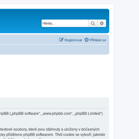
Hledat
Pokročilé hledání
Registrovat
Přihlásit se
 a phpBB („phpBB software“, „www.phpbb.com“, „phpBB Limited“)
textové soubory, které jsou stáhnuty a uloženy v dočasných
cky přiděleno phpBB softwarem. Třetí cookie se vytvoří, jakmile