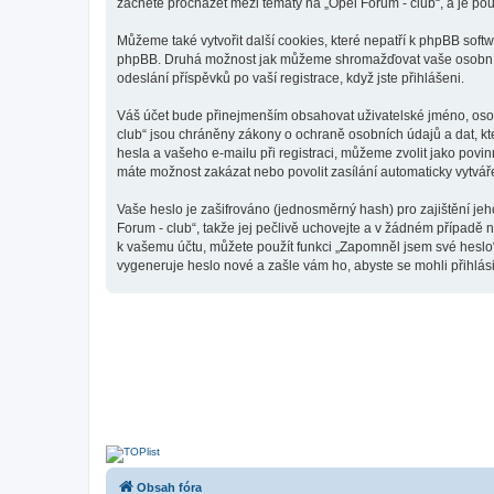
začnete procházet mezi tématy na „Opel Forum - club“, a je pou
Můžeme také vytvořit další cookies, které nepatří k phpBB soft
phpBB. Druhá možnost jak můžeme shromažďovat vaše osobní úda
odeslání příspěvků po vaší registrace, když jste přihlášeni.
Váš účet bude přinejmenším obsahovat uživatelské jméno, osobn
club“ jsou chráněny zákony o ochraně osobních údajů a dat, kt
hesla a vašeho e-mailu při registraci, můžeme zvolit jako pov
máte možnost zakázat nebo povolit zasílání automaticky vytvá
Vaše heslo je zašifrováno (jednosměrný hash) pro zajištění jeh
Forum - club“, takže jej pečlivě uchovejte a v žádném případě 
k vašemu účtu, můžete použít funkci „Zapomněl jsem své hesl
vygeneruje heslo nové a zašle vám ho, abyste se mohli přihlási
Obsah fóra