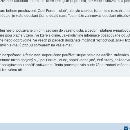
žívána k ukládání informace, které téma jste již přečetli, což vede k snažšímu a p
ware během procházení „Opel Forum - club“, ale tyto cookies jsou mimo rozsah tohot
je, je vaše odeslání těchto údajů nám. Toto může zahrnovat: odeslání příspěvků 
í heslo, používané při přihlašování do vašeho účtu, a osobní, platnou e-mailovo
eré jsou platné v zemi, ve které sídlíme. Jakékoliv jiné informace požadované od 
inné nebo dobrovolné. Ve všech případech dostanete možnost rozhodnout, zda-li ty
řených e-mailů phpBB softwarem na váš e-mail.
o bezpečnosti. Přesto není doporučeno používat stejné heslo na dalších stránkách.
nebude nikdo spojený s „Opel Forum - club“, phpBB nebo jiné, třetí strany, požadov
o“ poskytovanou phpBB softwarem. Tento proces po vás bude žádat zadaní vašeho 
t ke svému účtu.