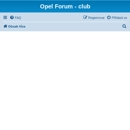
Opel Forum - club
FAQ
Registrovat
Přihlásit se
H
Obsah fóra
l
e
d
a
t