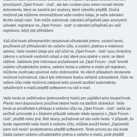
procházení „Opel Forum - club“, ale tyto cookies jsou mimo rozsah tohoto
dokumentu, který se zaobírá jen soubory, které vytvořilo phpBB. Druhá
možnost jak můžeme shromažďovat vaše osobní údaje, je vaše odeslání
těchto údajů nám. Toto může zahrnovat: odeslání příspěvků jako anonymní
uživatel, registrace na „Opel Forum - club“ a odeslání příspěvků po vaší
registrace, když jste přihlášeni.
Váš účet bude přinejmenším obsahovat uživatelské jméno, osobní heslo,
používané při přihlašování do vašeho účtu, a osobní, platnou e-mailovou
adresu. Vaše osobní údaje pro váš účet na „Opel Forum - club“ jsou chráněny
zákony o ochraně osobních údajů a dat, které jsou platné v zemi, ve které
sídlíme. Jakékoliv jiné informace požadované od „Opel Forum - club“ kromě
vašeho uživatelského jména, vašeho hesla a vašeho e-mailu při registraci,
můžeme zvolit jako povinné nebo dobrovolné. Ve všech případech dostanete
možnost rozhodnout, zda-li tyto informace budou veřejně zobrazitelné. Dále ve
vašem účtu máte možnost zakázat nebo povolit zasílání automaticky
vytvářených e-mailů phpBB softwarem na váš e-mail.
Vaše heslo je zašifrováno (jednosměrný hash) pro zajištění jeho bezpečnosti.
Přesto není doporučeno používat stejné heslo na dalších stránkách. Vaše
heslo je prostředek k přístupu k vašemu účtu na „Opel Forum - club“, takže jej
pečlivě uchovejte a v žádném případě nebude nikdo spojený s „Opel Forum -
club“, phpBB nebo jiné, třetí strany, požadovat od vás vaše heslo. V případě, že
byste zapomněli vaše heslo k vašemu účtu, můžete použít funkci „Zapomněl
jsem své heslo“ poskytovanou phpBB softwarem. Tento proces po vás bude
žádat zadaní vašeho uživatelského jména a vašeho e-mailu, poté phpBB