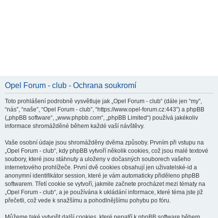
Opel Forum - club - Ochrana soukromí
Toto prohlášení podrobně vysvětluje jak „Opel Forum - club“ (dále jen “my”,
“nás”, “naše”, “Opel Forum - club”, “https://www.opel-forum.cz:443”) a phpBB
(„phpBB software“, „www.phpbb.com“, „phpBB Limited“) používá jakékoliv
informace shromážděné během každé vaší návštěvy.
Vaše osobní údaje jsou shromážděny dvěma způsoby. Prvním při vstupu na
„Opel Forum - club“, kdy phpBB vytvoří několik cookies, což jsou malé textové
soubory, které jsou stáhnuty a uloženy v dočasných souborech vašeho
internetového prohlížeče. První dvě cookies obsahují jen uživatelské-id a
anonymní identifikátor session, které je vám automaticky přiděleno phpBB
softwarem. Třetí cookie se vytvoří, jakmile začnete procházet mezi tématy na
„Opel Forum - club“, a je používána k ukládání informace, které téma jste již
přečetli, což vede k snažšímu a pohodlnějšímu pohybu po fóru.
Můžeme také vytvořit další cookies, které nepatří k phpBB software během