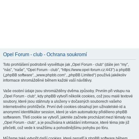
Opel Forum - club - Ochrana soukromí
Toto prohlášení podrobně vysvětluje jak „Opel Forum - club“ (dále jen “my”,
“nás”, “naše”, “Opel Forum - club”, “https://www.opel-forum.cz:443”) a phpBB
(„phpBB software“, „www.phpbb.com“, „phpBB Limited“) používá jakékoliv
informace shromážděné během každé vaší návštěvy.
Vaše osobní údaje jsou shromážděny dvěma způsoby. Prvním při vstupu na
„Opel Forum - club“, kdy phpBB vytvoří několik cookies, což jsou malé textové
soubory, které jsou stáhnuty a uloženy v dočasných souborech vašeho
internetového prohlížeče. První dvě cookies obsahují jen uživatelské-id a
anonymní identifikátor session, které je vám automaticky přiděleno phpBB
softwarem. Třetí cookie se vytvoří, jakmile začnete procházet mezi tématy na
„Opel Forum - club“, a je používána k ukládání informace, které téma jste již
přečetli, což vede k snažšímu a pohodlnějšímu pohybu po fóru.
Můžeme také vytvořit další cookies, které nepatří k phpBB software během