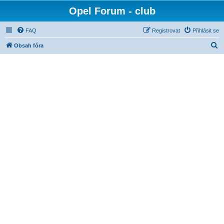
Opel Forum - club
FAQ
Registrovat
Přihlásit se
H
Obsah fóra
l
e
d
a
t