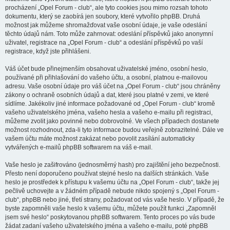
procházení „Opel Forum - club“, ale tyto cookies jsou mimo rozsah tohoto
dokumentu, který se zaobírá jen soubory, které vytvořilo phpBB. Druhá
možnost jak můžeme shromažďovat vaše osobní údaje, je vaše odeslání
těchto údajů nám. Toto může zahrnovat: odeslání příspěvků jako anonymní
uživatel, registrace na „Opel Forum - club“ a odeslání příspěvků po vaší
registrace, když jste přihlášeni.
Váš účet bude přinejmenším obsahovat uživatelské jméno, osobní heslo,
používané při přihlašování do vašeho účtu, a osobní, platnou e-mailovou
adresu. Vaše osobní údaje pro váš účet na „Opel Forum - club“ jsou chráněny
zákony o ochraně osobních údajů a dat, které jsou platné v zemi, ve které
sídlíme. Jakékoliv jiné informace požadované od „Opel Forum - club“ kromě
vašeho uživatelského jména, vašeho hesla a vašeho e-mailu při registraci,
můžeme zvolit jako povinné nebo dobrovolné. Ve všech případech dostanete
možnost rozhodnout, zda-li tyto informace budou veřejně zobrazitelné. Dále ve
vašem účtu máte možnost zakázat nebo povolit zasílání automaticky
vytvářených e-mailů phpBB softwarem na váš e-mail.
Vaše heslo je zašifrováno (jednosměrný hash) pro zajištění jeho bezpečnosti.
Přesto není doporučeno používat stejné heslo na dalších stránkách. Vaše
heslo je prostředek k přístupu k vašemu účtu na „Opel Forum - club“, takže jej
pečlivě uchovejte a v žádném případě nebude nikdo spojený s „Opel Forum -
club“, phpBB nebo jiné, třetí strany, požadovat od vás vaše heslo. V případě, že
byste zapomněli vaše heslo k vašemu účtu, můžete použít funkci „Zapomněl
jsem své heslo“ poskytovanou phpBB softwarem. Tento proces po vás bude
žádat zadaní vašeho uživatelského jména a vašeho e-mailu, poté phpBB