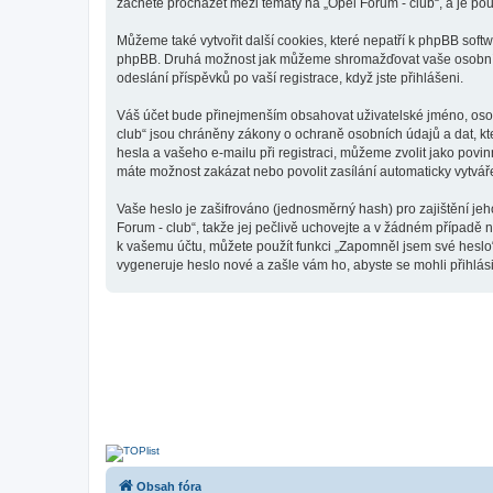
začnete procházet mezi tématy na „Opel Forum - club“, a je pou
Můžeme také vytvořit další cookies, které nepatří k phpBB soft
phpBB. Druhá možnost jak můžeme shromažďovat vaše osobní úda
odeslání příspěvků po vaší registrace, když jste přihlášeni.
Váš účet bude přinejmenším obsahovat uživatelské jméno, osobn
club“ jsou chráněny zákony o ochraně osobních údajů a dat, kt
hesla a vašeho e-mailu při registraci, můžeme zvolit jako pov
máte možnost zakázat nebo povolit zasílání automaticky vytvá
Vaše heslo je zašifrováno (jednosměrný hash) pro zajištění jeh
Forum - club“, takže jej pečlivě uchovejte a v žádném případě 
k vašemu účtu, můžete použít funkci „Zapomněl jsem své hesl
vygeneruje heslo nové a zašle vám ho, abyste se mohli přihlási
Obsah fóra