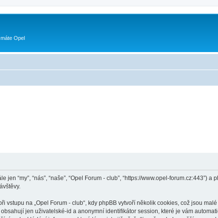
 máte Opel
ále jen “my”, “nás”, “naše”, “Opel Forum - club”, “https://www.opel-forum.cz:443”)
ávštěvy.
vstupu na „Opel Forum - club“, kdy phpBB vytvoří několik cookies, což jsou malé 
bsahují jen uživatelské-id a anonymní identifikátor session, které je vám automati