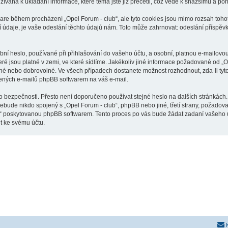
žívána k ukládání informace, které téma jste již přečetli, což vede k snažšímu a p
ware během procházení „Opel Forum - club“, ale tyto cookies jsou mimo rozsah tohot
je, je vaše odeslání těchto údajů nám. Toto může zahrnovat: odeslání příspěvků 
í heslo, používané při přihlašování do vašeho účtu, a osobní, platnou e-mailovo
eré jsou platné v zemi, ve které sídlíme. Jakékoliv jiné informace požadované od 
inné nebo dobrovolné. Ve všech případech dostanete možnost rozhodnout, zda-li ty
řených e-mailů phpBB softwarem na váš e-mail.
o bezpečnosti. Přesto není doporučeno používat stejné heslo na dalších stránkách.
nebude nikdo spojený s „Opel Forum - club“, phpBB nebo jiné, třetí strany, požadov
o“ poskytovanou phpBB softwarem. Tento proces po vás bude žádat zadaní vašeho 
t ke svému účtu.