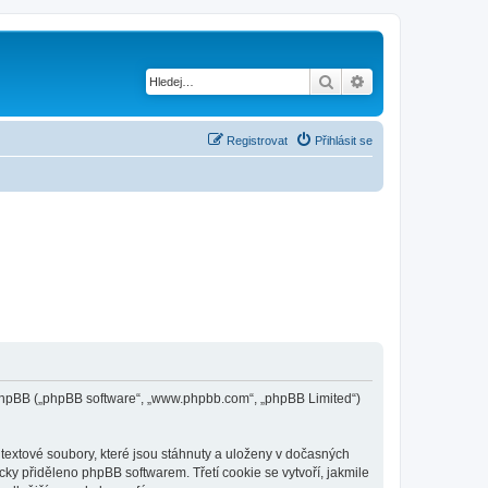
Hledat
Pokročilé hledání
Registrovat
Přihlásit se
 a phpBB („phpBB software“, „www.phpbb.com“, „phpBB Limited“)
textové soubory, které jsou stáhnuty a uloženy v dočasných
cky přiděleno phpBB softwarem. Třetí cookie se vytvoří, jakmile