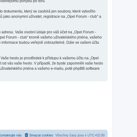
ohodlnějšímu pohybu po fóru.
o dokumentu, který se zaobírá jen soubory, které vytvořilo
jako anonymní uživatel, registrace na „Opel Forum - club“ a
u adresu. Vaše osobní údaje pro váš účet na „Opel Forum -
„Opel Forum - club“ kromě vašeho uživatelského jména, vašeho
to informace budou veřejně zobrazitelné. Dále ve vašem účtu
 Vaše heslo je prostředek k přístupu k vašemu účtu na „Opel
at od vás vaše heslo. V případě, že byste zapomněli vaše heslo
uživatelského jména a vašeho e-mailu, poté phpBB software
Kontaktujte nás
Smazat cookies
Všechny časy jsou v
UTC+02:00