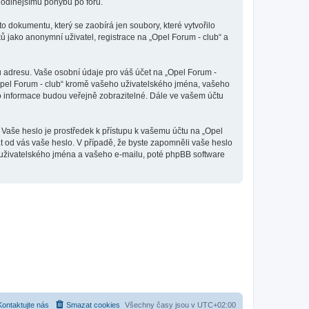
ohodlnějšímu pohybu po fóru.
o dokumentu, který se zaobírá jen soubory, které vytvořilo
jako anonymní uživatel, registrace na „Opel Forum - club“ a
u adresu. Vaše osobní údaje pro váš účet na „Opel Forum -
„Opel Forum - club“ kromě vašeho uživatelského jména, vašeho
to informace budou veřejně zobrazitelné. Dále ve vašem účtu
 Vaše heslo je prostředek k přístupu k vašemu účtu na „Opel
at od vás vaše heslo. V případě, že byste zapomněli vaše heslo
uživatelského jména a vašeho e-mailu, poté phpBB software
Kontaktujte nás
Smazat cookies
Všechny časy jsou v
UTC+02:00