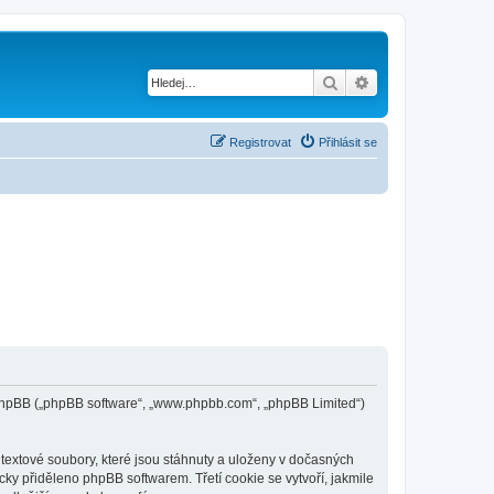
Hledat
Pokročilé hledání
Registrovat
Přihlásit se
 a phpBB („phpBB software“, „www.phpbb.com“, „phpBB Limited“)
textové soubory, které jsou stáhnuty a uloženy v dočasných
cky přiděleno phpBB softwarem. Třetí cookie se vytvoří, jakmile