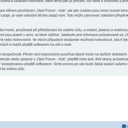
žívána k ukládání informace, které téma jste již přečetli, což vede k snažšímu a p
ware během procházení „Opel Forum - club“, ale tyto cookies jsou mimo rozsah tohot
je, je vaše odeslání těchto údajů nám. Toto může zahrnovat: odeslání příspěvků 
í heslo, používané při přihlašování do vašeho účtu, a osobní, platnou e-mailovo
eré jsou platné v zemi, ve které sídlíme. Jakékoliv jiné informace požadované od 
inné nebo dobrovolné. Ve všech případech dostanete možnost rozhodnout, zda-li ty
řených e-mailů phpBB softwarem na váš e-mail.
o bezpečnosti. Přesto není doporučeno používat stejné heslo na dalších stránkách.
nebude nikdo spojený s „Opel Forum - club“, phpBB nebo jiné, třetí strany, požadov
o“ poskytovanou phpBB softwarem. Tento proces po vás bude žádat zadaní vašeho 
t ke svému účtu.