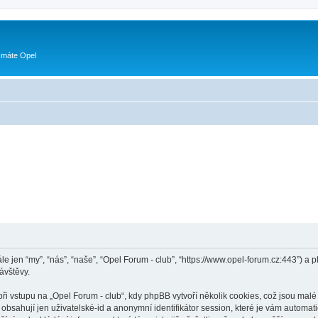
 máte Opel
ále jen “my”, “nás”, “naše”, “Opel Forum - club”, “https://www.opel-forum.cz:443”)
ávštěvy.
vstupu na „Opel Forum - club“, kdy phpBB vytvoří několik cookies, což jsou malé 
bsahují jen uživatelské-id a anonymní identifikátor session, které je vám automati