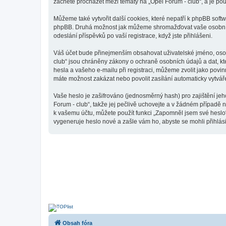
začnete procházet mezi tématy na „Opel Forum - club“, a je pou
Můžeme také vytvořit další cookies, které nepatří k phpBB soft
phpBB. Druhá možnost jak můžeme shromažďovat vaše osobní úda
odeslání příspěvků po vaší registrace, když jste přihlášeni.
Váš účet bude přinejmenším obsahovat uživatelské jméno, osobn
club“ jsou chráněny zákony o ochraně osobních údajů a dat, kt
hesla a vašeho e-mailu při registraci, můžeme zvolit jako pov
máte možnost zakázat nebo povolit zasílání automaticky vytvá
Vaše heslo je zašifrováno (jednosměrný hash) pro zajištění jeh
Forum - club“, takže jej pečlivě uchovejte a v žádném případě 
k vašemu účtu, můžete použít funkci „Zapomněl jsem své hesl
vygeneruje heslo nové a zašle vám ho, abyste se mohli přihlási
Obsah fóra