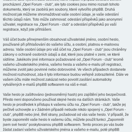
procházení „Opel Forum - club“, ale tyto cookies jsou mimo rozsah tohoto
dokumentu, který se zaobírá jen soubory, které vytvořilo phpBB. Druhá
možnost jak můžeme shromažďovat vaše osobní údaje, je vaše odeslání
těchto údajů nám. Toto může zahrnovat: odeslání příspěvků jako anonymní
uživatel, registrace na „Opel Forum - club“ a odeslání příspěvků po vaší
registrace, když jste přihlášeni.
Váš účet bude přinejmenším obsahovat uživatelské jméno, osobní heslo,
používané při přihlašování do vašeho účtu, a osobní, platnou e-mailovou
adresu. Vaše osobní údaje pro váš účet na „Opel Forum - club“ jsou chráněny
zákony o ochraně osobních údajů a dat, které jsou platné v zemi, ve které
sídlíme. Jakékoliv jiné informace požadované od „Opel Forum - club“ kromě
vašeho uživatelského jména, vašeho hesla a vašeho e-mailu při registraci,
můžeme zvolit jako povinné nebo dobrovolné. Ve všech případech dostanete
možnost rozhodnout, zda-li tyto informace budou veřejně zobrazitelné. Dále ve
vašem účtu máte možnost zakázat nebo povolit zasílání automaticky
vytvářených e-mailů phpBB softwarem na váš e-mail.
Vaše heslo je zašifrováno (jednosměrný hash) pro zajištění jeho bezpečnosti.
Přesto není doporučeno používat stejné heslo na dalších stránkách. Vaše
heslo je prostředek k přístupu k vašemu účtu na „Opel Forum - club“, takže jej
pečlivě uchovejte a v žádném případě nebude nikdo spojený s „Opel Forum -
club“, phpBB nebo jiné, třetí strany, požadovat od vás vaše heslo. V případě, že
byste zapomněli vaše heslo k vašemu účtu, můžete použít funkci „Zapomněl
jsem své heslo“ poskytovanou phpBB softwarem. Tento proces po vás bude
žádat zadaní vašeho uživatelského jména a vašeho e-mailu, poté phpBB