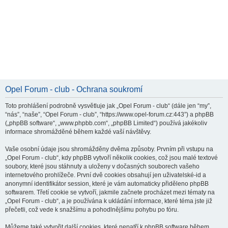
Opel Forum - club - Ochrana soukromí
Toto prohlášení podrobně vysvětluje jak „Opel Forum - club“ (dále jen “my”,
“nás”, “naše”, “Opel Forum - club”, “https://www.opel-forum.cz:443”) a phpBB
(„phpBB software“, „www.phpbb.com“, „phpBB Limited“) používá jakékoliv
informace shromážděné během každé vaší návštěvy.
Vaše osobní údaje jsou shromážděny dvěma způsoby. Prvním při vstupu na
„Opel Forum - club“, kdy phpBB vytvoří několik cookies, což jsou malé textové
soubory, které jsou stáhnuty a uloženy v dočasných souborech vašeho
internetového prohlížeče. První dvě cookies obsahují jen uživatelské-id a
anonymní identifikátor session, které je vám automaticky přiděleno phpBB
softwarem. Třetí cookie se vytvoří, jakmile začnete procházet mezi tématy na
„Opel Forum - club“, a je používána k ukládání informace, které téma jste již
přečetli, což vede k snažšímu a pohodlnějšímu pohybu po fóru.
Můžeme také vytvořit další cookies, které nepatří k phpBB software během