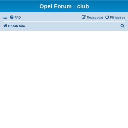
Opel Forum - club
FAQ
Registrovat
Přihlásit se
H
Obsah fóra
l
e
d
a
t