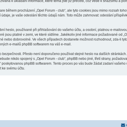
žívána k ukládání informace, které téma jste již přečetli, což vede k snažšímu a p
ware během procházení „Opel Forum - club“, ale tyto cookies jsou mimo rozsah tohot
je, je vaše odeslání těchto údajů nám. Toto může zahrnovat: odeslání příspěvků 
í heslo, používané při přihlašování do vašeho účtu, a osobní, platnou e-mailovo
eré jsou platné v zemi, ve které sídlíme. Jakékoliv jiné informace požadované od 
inné nebo dobrovolné. Ve všech případech dostanete možnost rozhodnout, zda-li ty
řených e-mailů phpBB softwarem na váš e-mail.
o bezpečnosti. Přesto není doporučeno používat stejné heslo na dalších stránkách.
nebude nikdo spojený s „Opel Forum - club“, phpBB nebo jiné, třetí strany, požadov
o“ poskytovanou phpBB softwarem. Tento proces po vás bude žádat zadaní vašeho 
t ke svému účtu.