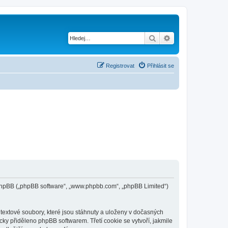
Hledat
Pokročilé hledání
Registrovat
Přihlásit se
 a phpBB („phpBB software“, „www.phpbb.com“, „phpBB Limited“)
textové soubory, které jsou stáhnuty a uloženy v dočasných
cky přiděleno phpBB softwarem. Třetí cookie se vytvoří, jakmile