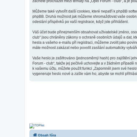
začnete procházet mezi tématy na „Opel Forum - club“, a je pou
Můžeme také vytvořit další cookies, které nepatří k phpBB soft
phpBB. Druhá možnost jak můžeme shromažďovat vaše osobní úda
odeslání příspěvků po vaší registrace, když jste přihlášeni.
Váš účet bude přinejmenším obsahovat uživatelské jméno, osobn
club“ jsou chráněny zákony o ochraně osobních údajů a dat, kt
hesla a vašeho e-mailu při registraci, můžeme zvolit jako pov
máte možnost zakázat nebo povolit zasílání automaticky vytvá
Vaše heslo je zašifrováno (jednosměrný hash) pro zajištění jeh
Forum - club“, takže jej pečlivě uchovejte a v žádném případě 
k vašemu účtu, můžete použít funkci „Zapomněl jsem své hesl
vygeneruje heslo nové a zašle vám ho, abyste se mohli přihlási
Obsah fóra