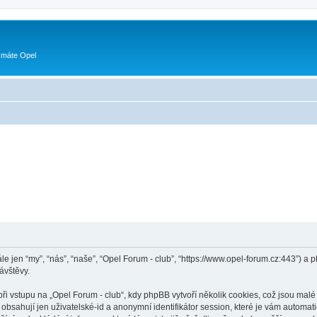
 máte Opel
ále jen “my”, “nás”, “naše”, “Opel Forum - club”, “https://www.opel-forum.cz:443”)
ávštěvy.
vstupu na „Opel Forum - club“, kdy phpBB vytvoří několik cookies, což jsou malé 
bsahují jen uživatelské-id a anonymní identifikátor session, které je vám automati