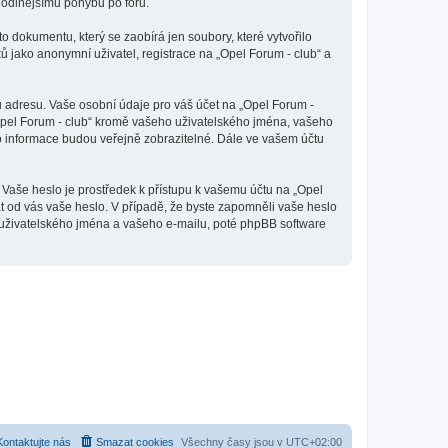
ohodlnějšímu pohybu po fóru.
o dokumentu, který se zaobírá jen soubory, které vytvořilo
jako anonymní uživatel, registrace na „Opel Forum - club“ a
u adresu. Vaše osobní údaje pro váš účet na „Opel Forum -
„Opel Forum - club“ kromě vašeho uživatelského jména, vašeho
to informace budou veřejně zobrazitelné. Dále ve vašem účtu
 Vaše heslo je prostředek k přístupu k vašemu účtu na „Opel
at od vás vaše heslo. V případě, že byste zapomněli vaše heslo
uživatelského jména a vašeho e-mailu, poté phpBB software
Kontaktujte nás
Smazat cookies
Všechny časy jsou v
UTC+02:00