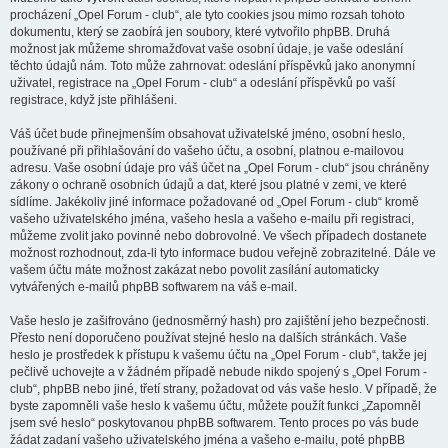
procházení „Opel Forum - club“, ale tyto cookies jsou mimo rozsah tohoto
dokumentu, který se zaobírá jen soubory, které vytvořilo phpBB. Druhá
možnost jak můžeme shromažďovat vaše osobní údaje, je vaše odeslání
těchto údajů nám. Toto může zahrnovat: odeslání příspěvků jako anonymní
uživatel, registrace na „Opel Forum - club“ a odeslání příspěvků po vaší
registrace, když jste přihlášeni.
Váš účet bude přinejmenším obsahovat uživatelské jméno, osobní heslo,
používané při přihlašování do vašeho účtu, a osobní, platnou e-mailovou
adresu. Vaše osobní údaje pro váš účet na „Opel Forum - club“ jsou chráněny
zákony o ochraně osobních údajů a dat, které jsou platné v zemi, ve které
sídlíme. Jakékoliv jiné informace požadované od „Opel Forum - club“ kromě
vašeho uživatelského jména, vašeho hesla a vašeho e-mailu při registraci,
můžeme zvolit jako povinné nebo dobrovolné. Ve všech případech dostanete
možnost rozhodnout, zda-li tyto informace budou veřejně zobrazitelné. Dále ve
vašem účtu máte možnost zakázat nebo povolit zasílání automaticky
vytvářených e-mailů phpBB softwarem na váš e-mail.
Vaše heslo je zašifrováno (jednosměrný hash) pro zajištění jeho bezpečnosti.
Přesto není doporučeno používat stejné heslo na dalších stránkách. Vaše
heslo je prostředek k přístupu k vašemu účtu na „Opel Forum - club“, takže jej
pečlivě uchovejte a v žádném případě nebude nikdo spojený s „Opel Forum -
club“, phpBB nebo jiné, třetí strany, požadovat od vás vaše heslo. V případě, že
byste zapomněli vaše heslo k vašemu účtu, můžete použít funkci „Zapomněl
jsem své heslo“ poskytovanou phpBB softwarem. Tento proces po vás bude
žádat zadaní vašeho uživatelského jména a vašeho e-mailu, poté phpBB