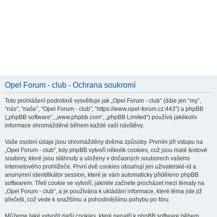
Opel Forum - club - Ochrana soukromí
Toto prohlášení podrobně vysvětluje jak „Opel Forum - club“ (dále jen “my”,
“nás”, “naše”, “Opel Forum - club”, “https://www.opel-forum.cz:443”) a phpBB
(„phpBB software“, „www.phpbb.com“, „phpBB Limited“) používá jakékoliv
informace shromážděné během každé vaší návštěvy.
Vaše osobní údaje jsou shromážděny dvěma způsoby. Prvním při vstupu na
„Opel Forum - club“, kdy phpBB vytvoří několik cookies, což jsou malé textové
soubory, které jsou stáhnuty a uloženy v dočasných souborech vašeho
internetového prohlížeče. První dvě cookies obsahují jen uživatelské-id a
anonymní identifikátor session, které je vám automaticky přiděleno phpBB
softwarem. Třetí cookie se vytvoří, jakmile začnete procházet mezi tématy na
„Opel Forum - club“, a je používána k ukládání informace, které téma jste již
přečetli, což vede k snažšímu a pohodlnějšímu pohybu po fóru.
Můžeme také vytvořit další cookies, které nepatří k phpBB software během