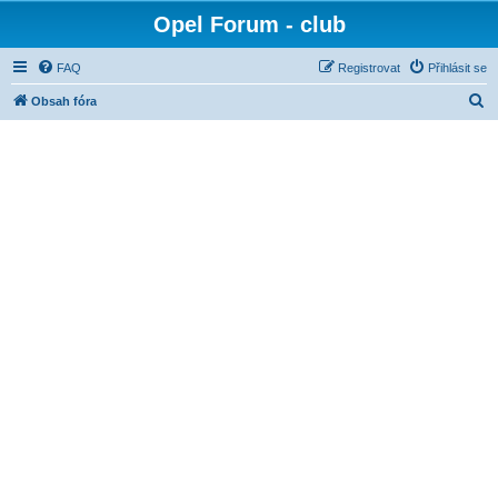
Opel Forum - club
FAQ
Registrovat
Přihlásit se
H
Obsah fóra
l
e
d
a
t