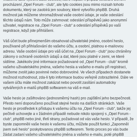
procházení „Opel Forum - club“, ale tyto cookies jsou mimo rozsah tohoto
dokumentu, který se zaobírá jen soubory, které vytvořilo phpBB. Druhá
možnost jak můžeme shromažďovat vaše osobní údaje, je vaše odeslání
těchto údajů nám. Toto může zahrnovat: odeslání příspěvků jako anonymní
uživatel, registrace na „Opel Forum - club“ a odeslání příspěvků po vaší
registrace, když jste přihlášeni.
Váš účet bude přinejmenším obsahovat uživatelské jméno, osobní heslo,
používané při přihlašování do vašeho účtu, a osobní, platnou e-mailovou
adresu. Vaše osobní údaje pro váš účet na „Opel Forum - club“ jsou chráněny
zákony o ochraně osobních údajů a dat, které jsou platné v zemi, ve které
sídlíme. Jakékoliv jiné informace požadované od „Opel Forum - club“ kromě
vašeho uživatelského jména, vašeho hesla a vašeho e-mailu při registraci,
můžeme zvolit jako povinné nebo dobrovolné. Ve všech případech dostanete
možnost rozhodnout, zda-li tyto informace budou veřejně zobrazitelné. Dále ve
vašem účtu máte možnost zakázat nebo povolit zasílání automaticky
vytvářených e-mailů phpBB softwarem na váš e-mail.
Vaše heslo je zašifrováno (jednosměrný hash) pro zajištění jeho bezpečnosti.
Přesto není doporučeno používat stejné heslo na dalších stránkách. Vaše
heslo je prostředek k přístupu k vašemu účtu na „Opel Forum - club“, takže jej
pečlivě uchovejte a v žádném případě nebude nikdo spojený s „Opel Forum -
club“, phpBB nebo jiné, třetí strany, požadovat od vás vaše heslo. V případě, že
byste zapomněli vaše heslo k vašemu účtu, můžete použít funkci „Zapomněl
jsem své heslo“ poskytovanou phpBB softwarem. Tento proces po vás bude
žádat zadaní vašeho uživatelského jména a vašeho e-mailu, poté phpBB