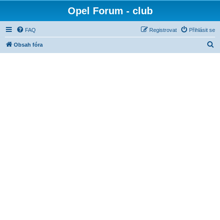
Opel Forum - club
FAQ
Registrovat
Přihlásit se
H
Obsah fóra
l
e
d
a
t