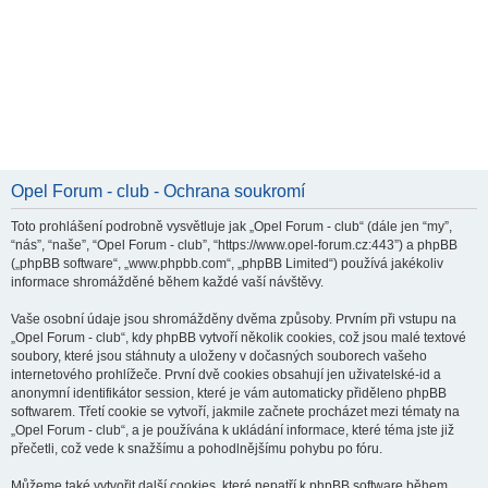
Opel Forum - club - Ochrana soukromí
Toto prohlášení podrobně vysvětluje jak „Opel Forum - club“ (dále jen “my”,
“nás”, “naše”, “Opel Forum - club”, “https://www.opel-forum.cz:443”) a phpBB
(„phpBB software“, „www.phpbb.com“, „phpBB Limited“) používá jakékoliv
informace shromážděné během každé vaší návštěvy.
Vaše osobní údaje jsou shromážděny dvěma způsoby. Prvním při vstupu na
„Opel Forum - club“, kdy phpBB vytvoří několik cookies, což jsou malé textové
soubory, které jsou stáhnuty a uloženy v dočasných souborech vašeho
internetového prohlížeče. První dvě cookies obsahují jen uživatelské-id a
anonymní identifikátor session, které je vám automaticky přiděleno phpBB
softwarem. Třetí cookie se vytvoří, jakmile začnete procházet mezi tématy na
„Opel Forum - club“, a je používána k ukládání informace, které téma jste již
přečetli, což vede k snažšímu a pohodlnějšímu pohybu po fóru.
Můžeme také vytvořit další cookies, které nepatří k phpBB software během