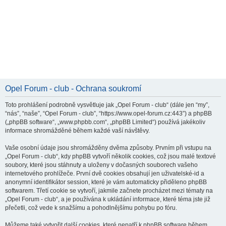
Opel Forum - club - Ochrana soukromí
Toto prohlášení podrobně vysvětluje jak „Opel Forum - club“ (dále jen “my”,
“nás”, “naše”, “Opel Forum - club”, “https://www.opel-forum.cz:443”) a phpBB
(„phpBB software“, „www.phpbb.com“, „phpBB Limited“) používá jakékoliv
informace shromážděné během každé vaší návštěvy.
Vaše osobní údaje jsou shromážděny dvěma způsoby. Prvním při vstupu na
„Opel Forum - club“, kdy phpBB vytvoří několik cookies, což jsou malé textové
soubory, které jsou stáhnuty a uloženy v dočasných souborech vašeho
internetového prohlížeče. První dvě cookies obsahují jen uživatelské-id a
anonymní identifikátor session, které je vám automaticky přiděleno phpBB
softwarem. Třetí cookie se vytvoří, jakmile začnete procházet mezi tématy na
„Opel Forum - club“, a je používána k ukládání informace, které téma jste již
přečetli, což vede k snažšímu a pohodlnějšímu pohybu po fóru.
Můžeme také vytvořit další cookies, které nepatří k phpBB software během