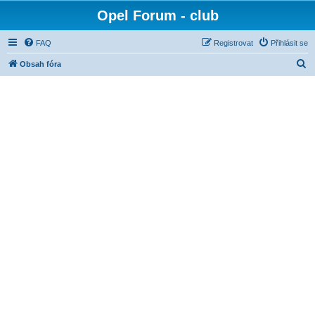
Opel Forum - club
FAQ
Registrovat
Přihlásit se
H
Obsah fóra
l
e
d
a
t