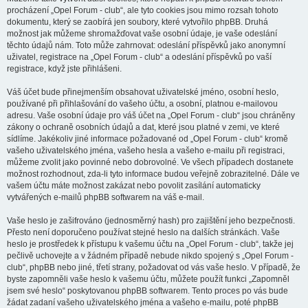
procházení „Opel Forum - club“, ale tyto cookies jsou mimo rozsah tohoto
dokumentu, který se zaobírá jen soubory, které vytvořilo phpBB. Druhá
možnost jak můžeme shromažďovat vaše osobní údaje, je vaše odeslání
těchto údajů nám. Toto může zahrnovat: odeslání příspěvků jako anonymní
uživatel, registrace na „Opel Forum - club“ a odeslání příspěvků po vaší
registrace, když jste přihlášeni.
Váš účet bude přinejmenším obsahovat uživatelské jméno, osobní heslo,
používané při přihlašování do vašeho účtu, a osobní, platnou e-mailovou
adresu. Vaše osobní údaje pro váš účet na „Opel Forum - club“ jsou chráněny
zákony o ochraně osobních údajů a dat, které jsou platné v zemi, ve které
sídlíme. Jakékoliv jiné informace požadované od „Opel Forum - club“ kromě
vašeho uživatelského jména, vašeho hesla a vašeho e-mailu při registraci,
můžeme zvolit jako povinné nebo dobrovolné. Ve všech případech dostanete
možnost rozhodnout, zda-li tyto informace budou veřejně zobrazitelné. Dále ve
vašem účtu máte možnost zakázat nebo povolit zasílání automaticky
vytvářených e-mailů phpBB softwarem na váš e-mail.
Vaše heslo je zašifrováno (jednosměrný hash) pro zajištění jeho bezpečnosti.
Přesto není doporučeno používat stejné heslo na dalších stránkách. Vaše
heslo je prostředek k přístupu k vašemu účtu na „Opel Forum - club“, takže jej
pečlivě uchovejte a v žádném případě nebude nikdo spojený s „Opel Forum -
club“, phpBB nebo jiné, třetí strany, požadovat od vás vaše heslo. V případě, že
byste zapomněli vaše heslo k vašemu účtu, můžete použít funkci „Zapomněl
jsem své heslo“ poskytovanou phpBB softwarem. Tento proces po vás bude
žádat zadaní vašeho uživatelského jména a vašeho e-mailu, poté phpBB