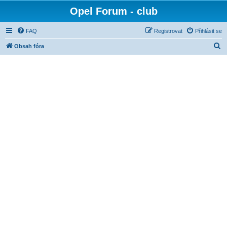
Opel Forum - club
FAQ
Registrovat
Přihlásit se
H
Obsah fóra
l
e
d
a
t