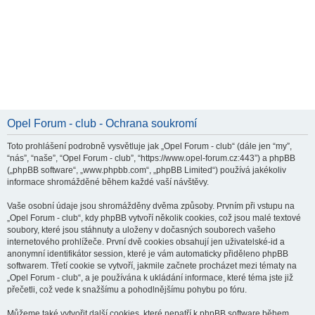
Opel Forum - club - Ochrana soukromí
Toto prohlášení podrobně vysvětluje jak „Opel Forum - club“ (dále jen “my”,
“nás”, “naše”, “Opel Forum - club”, “https://www.opel-forum.cz:443”) a phpBB
(„phpBB software“, „www.phpbb.com“, „phpBB Limited“) používá jakékoliv
informace shromážděné během každé vaší návštěvy.
Vaše osobní údaje jsou shromážděny dvěma způsoby. Prvním při vstupu na
„Opel Forum - club“, kdy phpBB vytvoří několik cookies, což jsou malé textové
soubory, které jsou stáhnuty a uloženy v dočasných souborech vašeho
internetového prohlížeče. První dvě cookies obsahují jen uživatelské-id a
anonymní identifikátor session, které je vám automaticky přiděleno phpBB
softwarem. Třetí cookie se vytvoří, jakmile začnete procházet mezi tématy na
„Opel Forum - club“, a je používána k ukládání informace, které téma jste již
přečetli, což vede k snažšímu a pohodlnějšímu pohybu po fóru.
Můžeme také vytvořit další cookies, které nepatří k phpBB software během