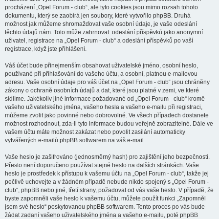
procházení „Opel Forum - club“, ale tyto cookies jsou mimo rozsah tohoto
dokumentu, který se zaobírá jen soubory, které vytvořilo phpBB. Druhá
možnost jak můžeme shromažďovat vaše osobní údaje, je vaše odeslání
těchto údajů nám. Toto může zahrnovat: odeslání příspěvků jako anonymní
uživatel, registrace na „Opel Forum - club“ a odeslání příspěvků po vaší
registrace, když jste přihlášeni.
Váš účet bude přinejmenším obsahovat uživatelské jméno, osobní heslo,
používané při přihlašování do vašeho účtu, a osobní, platnou e-mailovou
adresu. Vaše osobní údaje pro váš účet na „Opel Forum - club“ jsou chráněny
zákony o ochraně osobních údajů a dat, které jsou platné v zemi, ve které
sídlíme. Jakékoliv jiné informace požadované od „Opel Forum - club“ kromě
vašeho uživatelského jména, vašeho hesla a vašeho e-mailu při registraci,
můžeme zvolit jako povinné nebo dobrovolné. Ve všech případech dostanete
možnost rozhodnout, zda-li tyto informace budou veřejně zobrazitelné. Dále ve
vašem účtu máte možnost zakázat nebo povolit zasílání automaticky
vytvářených e-mailů phpBB softwarem na váš e-mail.
Vaše heslo je zašifrováno (jednosměrný hash) pro zajištění jeho bezpečnosti.
Přesto není doporučeno používat stejné heslo na dalších stránkách. Vaše
heslo je prostředek k přístupu k vašemu účtu na „Opel Forum - club“, takže jej
pečlivě uchovejte a v žádném případě nebude nikdo spojený s „Opel Forum -
club“, phpBB nebo jiné, třetí strany, požadovat od vás vaše heslo. V případě, že
byste zapomněli vaše heslo k vašemu účtu, můžete použít funkci „Zapomněl
jsem své heslo“ poskytovanou phpBB softwarem. Tento proces po vás bude
žádat zadaní vašeho uživatelského jména a vašeho e-mailu, poté phpBB