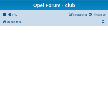
Opel Forum - club
FAQ
Registrovat
Přihlásit se
H
Obsah fóra
l
e
d
a
t