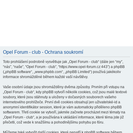
Opel Forum - club - Ochrana soukromí
Toto prohlášení podrobně vysvětluje jak „Opel Forum - club“ (dále jen “my”,
“nás”, “naše”, “Opel Forum - club”, “https://www.opel-forum.cz:443”) a phpBB
(„phpBB software“, „www.phpbb.com“, „phpBB Limited“) používá jakékoliv
informace shromážděné během každé vaší návštěvy.
Vaše osobní údaje jsou shromážděny dvěma způsoby. Prvním při vstupu na
„Opel Forum - club“, kdy phpBB vytvoří několik cookies, což jsou malé textové
soubory, které jsou stáhnuty a uloženy v dočasných souborech vašeho
internetového prohlížeče. První dvě cookies obsahují jen uživatelské-id a
anonymní identifikátor session, které je vám automaticky přiděleno phpBB
softwarem. Třetí cookie se vytvoří, jakmile začnete procházet mezi tématy na
„Opel Forum - club“, a je používána k ukládání informace, které téma jste již
přečetli, což vede k snažšímu a pohodlnějšímu pohybu po fóru.
Můžeme také vytvořit další cookies, které nepatří k phpBB software během