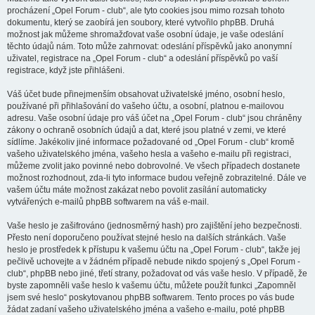
procházení „Opel Forum - club“, ale tyto cookies jsou mimo rozsah tohoto
dokumentu, který se zaobírá jen soubory, které vytvořilo phpBB. Druhá
možnost jak můžeme shromažďovat vaše osobní údaje, je vaše odeslání
těchto údajů nám. Toto může zahrnovat: odeslání příspěvků jako anonymní
uživatel, registrace na „Opel Forum - club“ a odeslání příspěvků po vaší
registrace, když jste přihlášeni.
Váš účet bude přinejmenším obsahovat uživatelské jméno, osobní heslo,
používané při přihlašování do vašeho účtu, a osobní, platnou e-mailovou
adresu. Vaše osobní údaje pro váš účet na „Opel Forum - club“ jsou chráněny
zákony o ochraně osobních údajů a dat, které jsou platné v zemi, ve které
sídlíme. Jakékoliv jiné informace požadované od „Opel Forum - club“ kromě
vašeho uživatelského jména, vašeho hesla a vašeho e-mailu při registraci,
můžeme zvolit jako povinné nebo dobrovolné. Ve všech případech dostanete
možnost rozhodnout, zda-li tyto informace budou veřejně zobrazitelné. Dále ve
vašem účtu máte možnost zakázat nebo povolit zasílání automaticky
vytvářených e-mailů phpBB softwarem na váš e-mail.
Vaše heslo je zašifrováno (jednosměrný hash) pro zajištění jeho bezpečnosti.
Přesto není doporučeno používat stejné heslo na dalších stránkách. Vaše
heslo je prostředek k přístupu k vašemu účtu na „Opel Forum - club“, takže jej
pečlivě uchovejte a v žádném případě nebude nikdo spojený s „Opel Forum -
club“, phpBB nebo jiné, třetí strany, požadovat od vás vaše heslo. V případě, že
byste zapomněli vaše heslo k vašemu účtu, můžete použít funkci „Zapomněl
jsem své heslo“ poskytovanou phpBB softwarem. Tento proces po vás bude
žádat zadaní vašeho uživatelského jména a vašeho e-mailu, poté phpBB