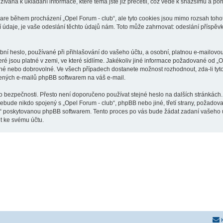
žívána k ukládání informace, které téma jste již přečetli, což vede k snažšímu a p
ware během procházení „Opel Forum - club“, ale tyto cookies jsou mimo rozsah tohot
je, je vaše odeslání těchto údajů nám. Toto může zahrnovat: odeslání příspěvků 
í heslo, používané při přihlašování do vašeho účtu, a osobní, platnou e-mailovo
eré jsou platné v zemi, ve které sídlíme. Jakékoliv jiné informace požadované od 
inné nebo dobrovolné. Ve všech případech dostanete možnost rozhodnout, zda-li ty
řených e-mailů phpBB softwarem na váš e-mail.
o bezpečnosti. Přesto není doporučeno používat stejné heslo na dalších stránkách.
nebude nikdo spojený s „Opel Forum - club“, phpBB nebo jiné, třetí strany, požadov
o“ poskytovanou phpBB softwarem. Tento proces po vás bude žádat zadaní vašeho 
t ke svému účtu.