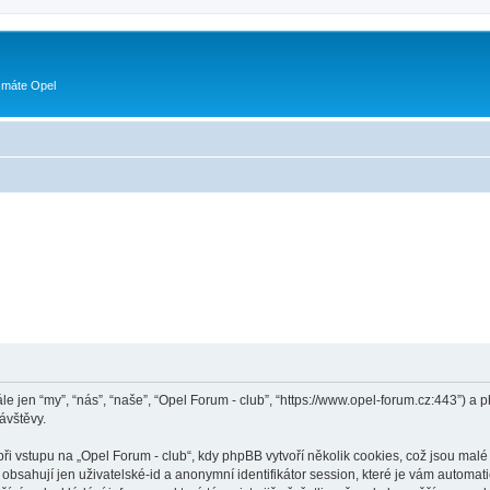
 máte Opel
ále jen “my”, “nás”, “naše”, “Opel Forum - club”, “https://www.opel-forum.cz:443”)
ávštěvy.
vstupu na „Opel Forum - club“, kdy phpBB vytvoří několik cookies, což jsou malé 
bsahují jen uživatelské-id a anonymní identifikátor session, které je vám automati