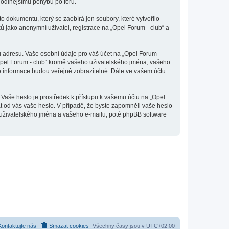
ohodlnějšímu pohybu po fóru.
o dokumentu, který se zaobírá jen soubory, které vytvořilo
jako anonymní uživatel, registrace na „Opel Forum - club“ a
u adresu. Vaše osobní údaje pro váš účet na „Opel Forum -
„Opel Forum - club“ kromě vašeho uživatelského jména, vašeho
to informace budou veřejně zobrazitelné. Dále ve vašem účtu
 Vaše heslo je prostředek k přístupu k vašemu účtu na „Opel
at od vás vaše heslo. V případě, že byste zapomněli vaše heslo
uživatelského jména a vašeho e-mailu, poté phpBB software
Kontaktujte nás
Smazat cookies
Všechny časy jsou v
UTC+02:00