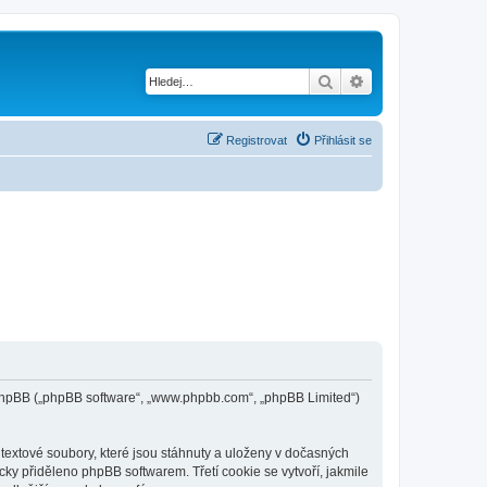
Hledat
Pokročilé hledání
Registrovat
Přihlásit se
 a phpBB („phpBB software“, „www.phpbb.com“, „phpBB Limited“)
textové soubory, které jsou stáhnuty a uloženy v dočasných
cky přiděleno phpBB softwarem. Třetí cookie se vytvoří, jakmile