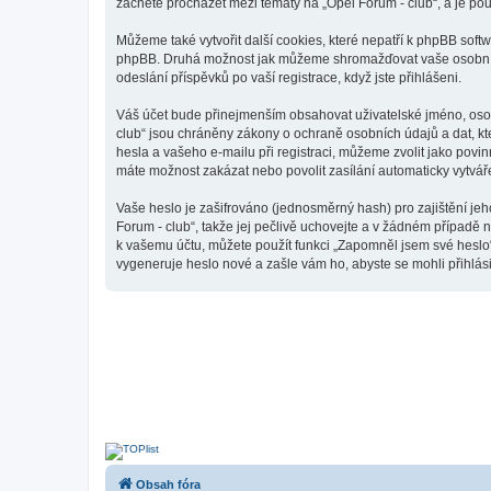
začnete procházet mezi tématy na „Opel Forum - club“, a je pou
Můžeme také vytvořit další cookies, které nepatří k phpBB soft
phpBB. Druhá možnost jak můžeme shromažďovat vaše osobní úda
odeslání příspěvků po vaší registrace, když jste přihlášeni.
Váš účet bude přinejmenším obsahovat uživatelské jméno, osobn
club“ jsou chráněny zákony o ochraně osobních údajů a dat, kt
hesla a vašeho e-mailu při registraci, můžeme zvolit jako pov
máte možnost zakázat nebo povolit zasílání automaticky vytvá
Vaše heslo je zašifrováno (jednosměrný hash) pro zajištění jeh
Forum - club“, takže jej pečlivě uchovejte a v žádném případě 
k vašemu účtu, můžete použít funkci „Zapomněl jsem své hesl
vygeneruje heslo nové a zašle vám ho, abyste se mohli přihlási
Obsah fóra