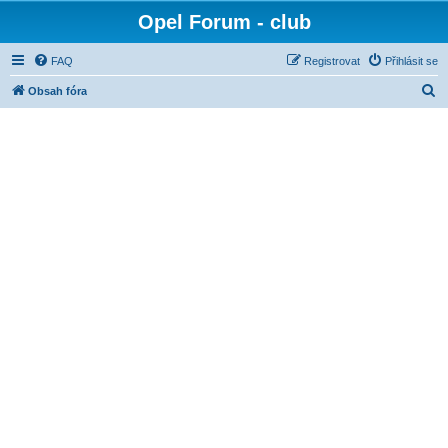
Opel Forum - club
FAQ
Registrovat
Přihlásit se
H
Obsah fóra
l
e
d
a
t