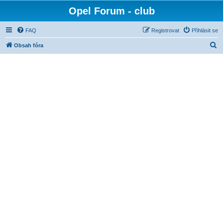
Opel Forum - club
FAQ
Registrovat
Přihlásit se
H
Obsah fóra
l
e
d
a
t