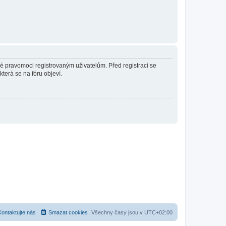
né pravomoci registrovaným uživatelům. Před registrací se
která se na fóru objeví.
Kontaktujte nás
Smazat cookies
Všechny časy jsou v
UTC+02:00