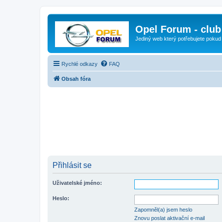
Opel Forum - club
Jediný web který potřebujete pokud
Rychlé odkazy
FAQ
Obsah fóra
Přihlásit se
Uživatelské jméno:
Heslo:
Zapomněl(a) jsem heslo
Znovu poslat aktivační e-mail