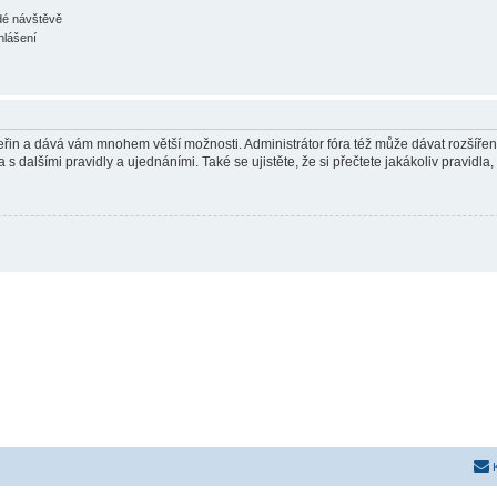
ždé návštěvě
hlášení
 vteřin a dává vám mnohem větší možnosti. Administrátor fóra též může dávat rozšíře
 s dalšími pravidly a ujednáními. Také se ujistěte, že si přečtete jakákoliv pravidla, 