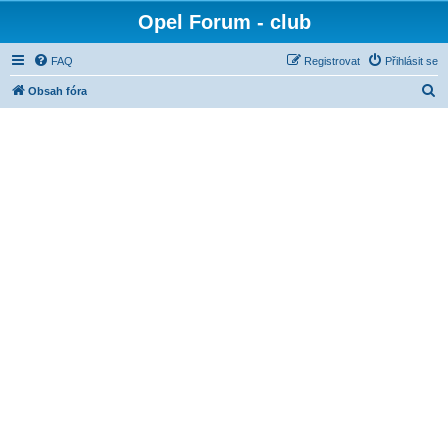
Opel Forum - club
FAQ
Registrovat
Přihlásit se
H
Obsah fóra
l
e
d
a
t