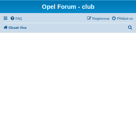
Opel Forum - club
FAQ
Registrovat
Přihlásit se
H
Obsah fóra
l
e
d
a
t