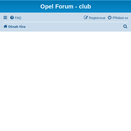
Opel Forum - club
FAQ
Registrovat
Přihlásit se
H
Obsah fóra
l
e
d
a
t