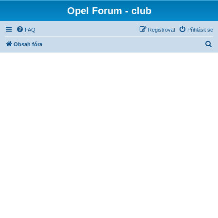
Opel Forum - club
FAQ
Registrovat
Přihlásit se
H
Obsah fóra
l
e
d
a
t