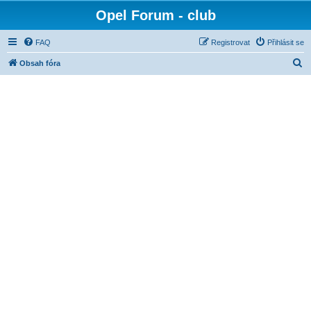
Opel Forum - club
FAQ
Registrovat
Přihlásit se
H
Obsah fóra
l
e
d
a
t