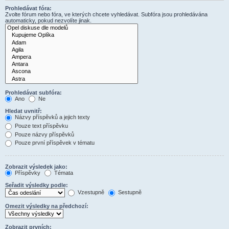
Prohledávat fóra:
Zvolte fórum nebo fóra, ve kterých chcete vyhledávat. Subfóra jsou prohledávána
automaticky, pokud nezvolíte jinak.
Prohledávat subfóra:
Ano
Ne
Hledat uvnitř:
Názvy příspěvků a jejich texty
Pouze text příspěvku
Pouze názvy příspěvků
Pouze první příspěvek v tématu
Zobrazit výsledek jako:
Příspěvky
Témata
Seřadit výsledky podle:
Vzestupně
Sestupně
Omezit výsledky na předchozí:
Zobrazit prvních: