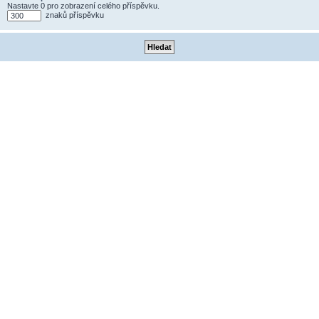
Nastavte 0 pro zobrazení celého příspěvku.
znaků příspěvku