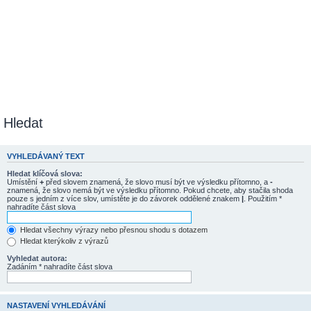
Hledat
VYHLEDÁVANÝ TEXT
Hledat klíčová slova:
Umístění
+
před slovem znamená, že slovo musí být ve výsledku přítomno, a
-
znamená, že slovo nemá být ve výsledku přítomno. Pokud chcete, aby stačila shoda
pouze s jedním z více slov, umístěte je do závorek oddělené znakem
|
. Použitím *
nahradíte část slova
Hledat všechny výrazy nebo přesnou shodu s dotazem
Hledat kterýkoliv z výrazů
Vyhledat autora:
Zadáním * nahradíte část slova
NASTAVENÍ VYHLEDÁVÁNÍ