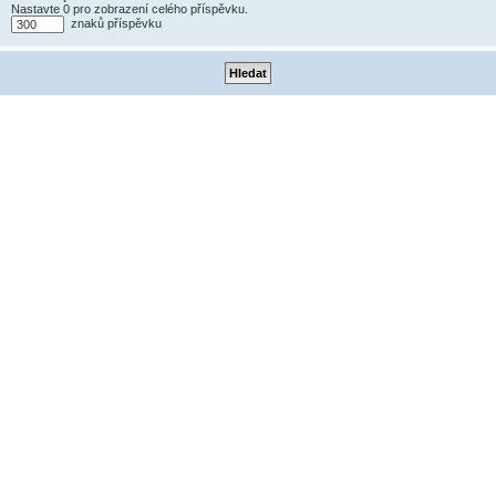
Nastavte 0 pro zobrazení celého příspěvku.
znaků příspěvku