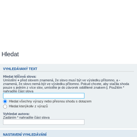
Hledat
VYHLEDÁVANÝ TEXT
Hledat klíčová slova:
Umístění
+
před slovem znamená, že slovo musí být ve výsledku přítomno, a
-
znamená, že slovo nemá být ve výsledku přítomno. Pokud chcete, aby stačila shoda
pouze s jedním z více slov, umístěte je do závorek oddělené znakem
|
. Použitím *
nahradíte část slova
Hledat všechny výrazy nebo přesnou shodu s dotazem
Hledat kterýkoliv z výrazů
Vyhledat autora:
Zadáním * nahradíte část slova
NASTAVENÍ VYHLEDÁVÁNÍ