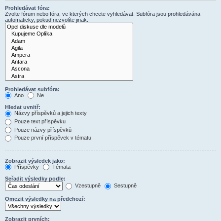
Prohledávat fóra:
Zvolte fórum nebo fóra, ve kterých chcete vyhledávat. Subfóra jsou prohledávána
automaticky, pokud nezvolíte jinak.
Prohledávat subfóra:
Ano
Ne
Hledat uvnitř:
Názvy příspěvků a jejich texty
Pouze text příspěvku
Pouze názvy příspěvků
Pouze první příspěvek v tématu
Zobrazit výsledek jako:
Příspěvky
Témata
Seřadit výsledky podle:
Vzestupně
Sestupně
Omezit výsledky na předchozí:
Zobrazit prvních: