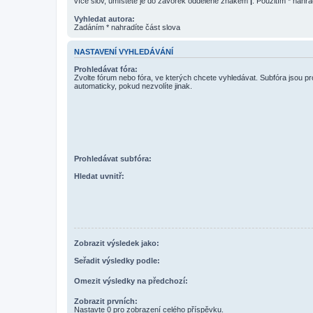
více slov, umístěte je do závorek oddělené znakem
|
. Použitím * nahra
Vyhledat autora:
Zadáním * nahradíte část slova
NASTAVENÍ VYHLEDÁVÁNÍ
Prohledávat fóra:
Zvolte fórum nebo fóra, ve kterých chcete vyhledávat. Subfóra jsou p
automaticky, pokud nezvolíte jinak.
Prohledávat subfóra:
Hledat uvnitř:
Zobrazit výsledek jako:
Seřadit výsledky podle:
Omezit výsledky na předchozí:
Zobrazit prvních:
Nastavte 0 pro zobrazení celého příspěvku.