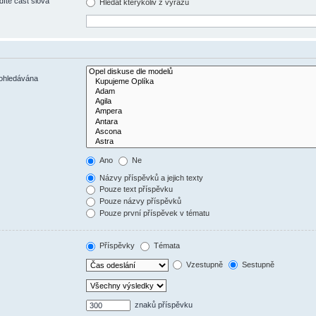
díte část slova
Hledat kterýkoliv z výrazů
rohledávána
Ano
Ne
Názvy příspěvků a jejich texty
Pouze text příspěvku
Pouze názvy příspěvků
Pouze první příspěvek v tématu
Příspěvky
Témata
Vzestupně
Sestupně
znaků příspěvku