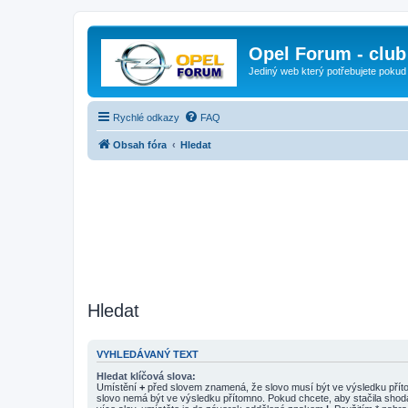
Opel Forum - club
Jediný web který potřebujete pokud
Rychlé odkazy
FAQ
Obsah fóra
Hledat
Hledat
VYHLEDÁVANÝ TEXT
Hledat klíčová slova:
Umístění
+
před slovem znamená, že slovo musí být ve výsledku pří
slovo nemá být ve výsledku přítomno. Pokud chcete, aby stačila shod