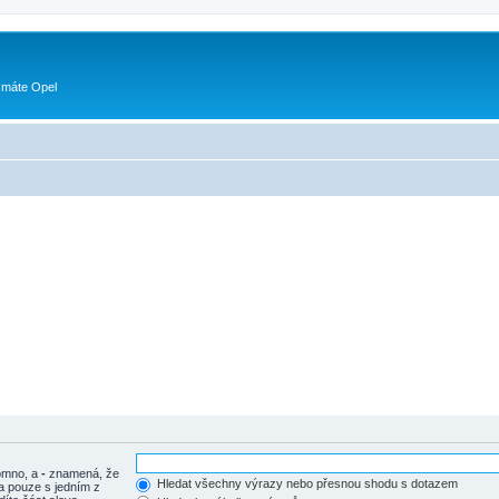
 máte Opel
tomno, a
-
znamená, že
Hledat všechny výrazy nebo přesnou shodu s dotazem
a pouze s jedním z