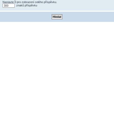
Nastavte 0 pro zobrazení celého příspěvku.
znaků příspěvku