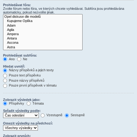
Prohledávat fóra:
Zvolte fórum nebo fóra, ve kterých chcete vyhledávat. Subfóra jsou prohledávána
automaticky, pokud nezvolíte jinak.
Prohledávat subfóra:
Ano
Ne
Hledat uvnitř:
Názvy příspěvků a jejich texty
Pouze text příspěvku
Pouze názvy příspěvků
Pouze první příspěvek v tématu
Zobrazit výsledek jako:
Příspěvky
Témata
Seřadit výsledky podle:
Vzestupně
Sestupně
Omezit výsledky na předchozí:
Zobrazit prvních: