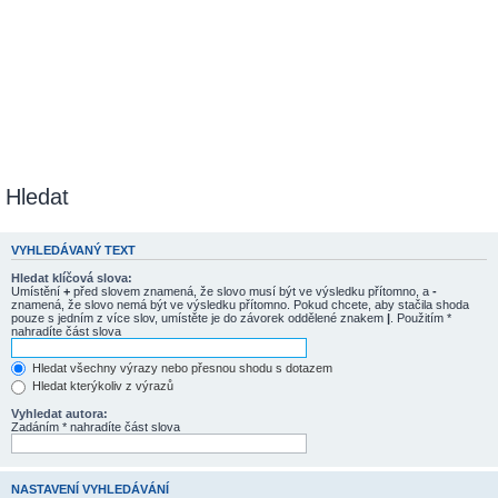
Hledat
VYHLEDÁVANÝ TEXT
Hledat klíčová slova:
Umístění
+
před slovem znamená, že slovo musí být ve výsledku přítomno, a
-
znamená, že slovo nemá být ve výsledku přítomno. Pokud chcete, aby stačila shoda
pouze s jedním z více slov, umístěte je do závorek oddělené znakem
|
. Použitím *
nahradíte část slova
Hledat všechny výrazy nebo přesnou shodu s dotazem
Hledat kterýkoliv z výrazů
Vyhledat autora:
Zadáním * nahradíte část slova
NASTAVENÍ VYHLEDÁVÁNÍ