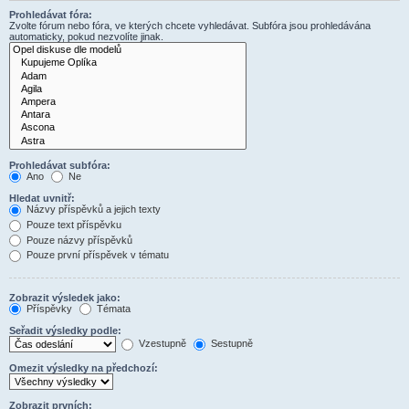
Prohledávat fóra:
Zvolte fórum nebo fóra, ve kterých chcete vyhledávat. Subfóra jsou prohledávána
automaticky, pokud nezvolíte jinak.
Prohledávat subfóra:
Ano
Ne
Hledat uvnitř:
Názvy příspěvků a jejich texty
Pouze text příspěvku
Pouze názvy příspěvků
Pouze první příspěvek v tématu
Zobrazit výsledek jako:
Příspěvky
Témata
Seřadit výsledky podle:
Vzestupně
Sestupně
Omezit výsledky na předchozí:
Zobrazit prvních: