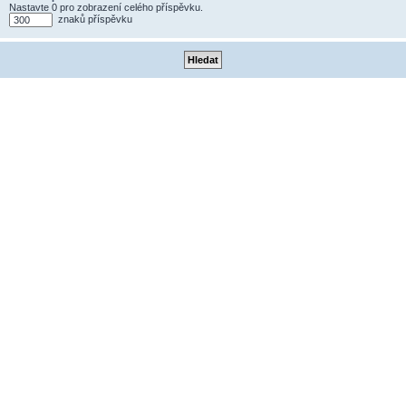
Nastavte 0 pro zobrazení celého příspěvku.
znaků příspěvku