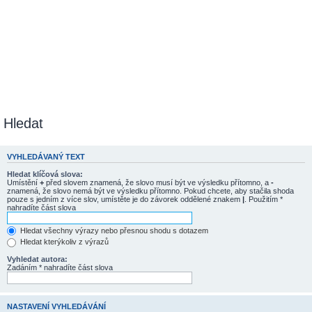
Hledat
VYHLEDÁVANÝ TEXT
Hledat klíčová slova:
Umístění
+
před slovem znamená, že slovo musí být ve výsledku přítomno, a
-
znamená, že slovo nemá být ve výsledku přítomno. Pokud chcete, aby stačila shoda
pouze s jedním z více slov, umístěte je do závorek oddělené znakem
|
. Použitím *
nahradíte část slova
Hledat všechny výrazy nebo přesnou shodu s dotazem
Hledat kterýkoliv z výrazů
Vyhledat autora:
Zadáním * nahradíte část slova
NASTAVENÍ VYHLEDÁVÁNÍ