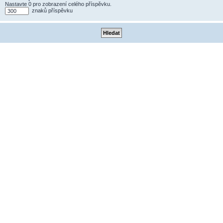
Nastavte 0 pro zobrazení celého příspěvku.
znaků příspěvku