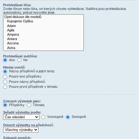
Prohledávat fóra:
Zvolte fórum nebo fóra, ve kterých chcete vyhledávat. Subfóra jsou prohledávána
automaticky, pokud nezvolíte jinak.
Prohledávat subfóra:
Ano
Ne
Hledat uvnitř:
Názvy příspěvků a jejich texty
Pouze text příspěvku
Pouze názvy příspěvků
Pouze první příspěvek v tématu
Zobrazit výsledek jako:
Příspěvky
Témata
Seřadit výsledky podle:
Vzestupně
Sestupně
Omezit výsledky na předchozí:
Zobrazit prvních: