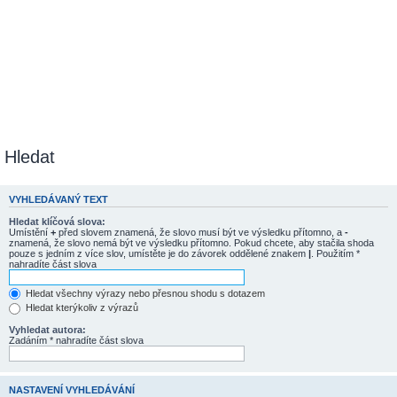
Hledat
VYHLEDÁVANÝ TEXT
Hledat klíčová slova:
Umístění
+
před slovem znamená, že slovo musí být ve výsledku přítomno, a
-
znamená, že slovo nemá být ve výsledku přítomno. Pokud chcete, aby stačila shoda
pouze s jedním z více slov, umístěte je do závorek oddělené znakem
|
. Použitím *
nahradíte část slova
Hledat všechny výrazy nebo přesnou shodu s dotazem
Hledat kterýkoliv z výrazů
Vyhledat autora:
Zadáním * nahradíte část slova
NASTAVENÍ VYHLEDÁVÁNÍ