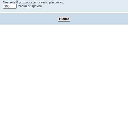
Nastavte 0 pro zobrazení celého příspěvku.
znaků příspěvku