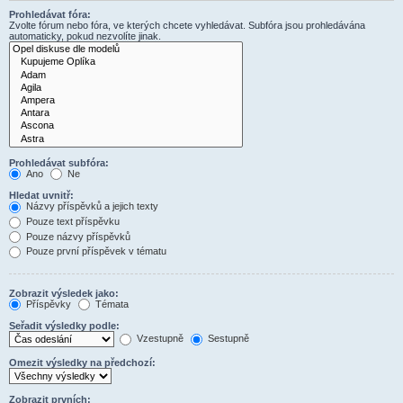
Prohledávat fóra:
Zvolte fórum nebo fóra, ve kterých chcete vyhledávat. Subfóra jsou prohledávána
automaticky, pokud nezvolíte jinak.
Prohledávat subfóra:
Ano
Ne
Hledat uvnitř:
Názvy příspěvků a jejich texty
Pouze text příspěvku
Pouze názvy příspěvků
Pouze první příspěvek v tématu
Zobrazit výsledek jako:
Příspěvky
Témata
Seřadit výsledky podle:
Vzestupně
Sestupně
Omezit výsledky na předchozí:
Zobrazit prvních: