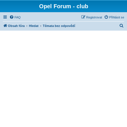
Opel Forum - club
FAQ
Registrovat
Přihlásit se
H
Obsah fóra
Hledat
Témata bez odpovědí
l
e
d
a
t