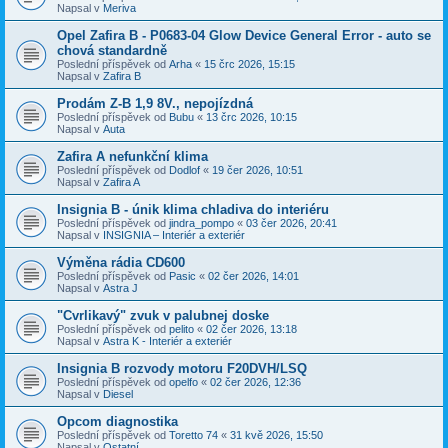
Napsal v
Meriva
Opel Zafira B - P0683-04 Glow Device General Error - auto se
chová standardně
Poslední příspěvek od
Arha
«
15 črc 2026, 15:15
Napsal v
Zafira B
Prodám Z-B 1,9 8V., nepojízdná
Poslední příspěvek od
Bubu
«
13 črc 2026, 10:15
Napsal v
Auta
Zafira A nefunkční klima
Poslední příspěvek od
Dodlof
«
19 čer 2026, 10:51
Napsal v
Zafira A
Insignia B - únik klima chladiva do interiéru
Poslední příspěvek od
jindra_pompo
«
03 čer 2026, 20:41
Napsal v
INSIGNIA – Interiér a exteriér
Výměna rádia CD600
Poslední příspěvek od
Pasic
«
02 čer 2026, 14:01
Napsal v
Astra J
"Cvrlikavý" zvuk v palubnej doske
Poslední příspěvek od
pelito
«
02 čer 2026, 13:18
Napsal v
Astra K - Interiér a exteriér
Insignia B rozvody motoru F20DVH/LSQ
Poslední příspěvek od
opelfo
«
02 čer 2026, 12:36
Napsal v
Diesel
Opcom diagnostika
Poslední příspěvek od
Toretto 74
«
31 kvě 2026, 15:50
Napsal v
Ostatní