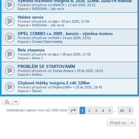
Výmena rozvodov Insignia B, 2018, 125kw, D20DTH manuál
Poslední příspěvek od
SNACH
«
12 led 2026, 15:21
Napsal v
INSIGNIA – Jak na to
Haldex servis
Poslední příspěvek od
digi
«
18 pro 2025, 17:06
Napsal v
INSIGNIA – Jak na to
OPEL COMBO r.v. 2009 , benzín - výměna motoru
Poslední příspěvek od
frehl
«
14 pro 2025, 13:51
Napsal v
Ostatni Opel modely
Rele zhavenia
Poslední příspěvek od
ajko
«
09 pro 2025, 17:43
Napsal v
Astra J
PROBLÉM SE STARTOVÁNÍM
Poslední příspěvek od
Tomas Antara
«
25 lis 2025, 16:51
Napsal v
Antara
Chybové hlášky insignia 2 cdti 128kw
Poslední příspěvek od
Pepino1966+
«
25 lis 2025, 16:43
Napsal v
Diesel
Stránka
1
z
40
1
2
3
4
5
40
Da
Vyhledávání nalezlo více než 1000 shod
…
Přejít na