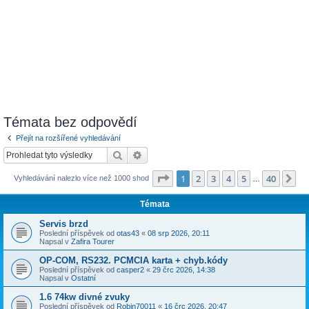
Témata bez odpovědí
Přejít na rozšířené vyhledávání
Hledat
Pokročilé hledání
Stránka
1
z
40
1
2
3
4
5
40
Da
Vyhledávání nalezlo více než 1000 shod
…
Témata
Servis brzd
Poslední příspěvek od
otas43
«
08 srp 2026, 20:11
Napsal v
Zafira Tourer
OP-COM, RS232. PCMCIA karta + chyb.kódy
Poslední příspěvek od
casper2
«
29 črc 2026, 14:38
Napsal v
Ostatní
1.6 74kw divné zvuky
Poslední příspěvek od
Robin70011
«
16 črc 2026, 20:47