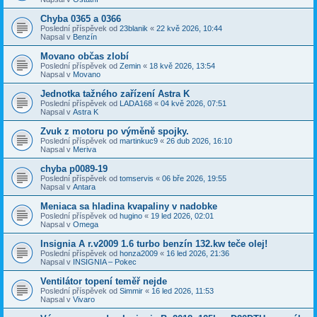
Chyba 0365 a 0366
Poslední příspěvek od
23blanik
«
22 kvě 2026, 10:44
Napsal v
Benzín
Movano občas zlobí
Poslední příspěvek od
Zemin
«
18 kvě 2026, 13:54
Napsal v
Movano
Jednotka tažného zařízení Astra K
Poslední příspěvek od
LADA168
«
04 kvě 2026, 07:51
Napsal v
Astra K
Zvuk z motoru po výměně spojky.
Poslední příspěvek od
martinkuc9
«
26 dub 2026, 16:10
Napsal v
Meriva
chyba p0089-19
Poslední příspěvek od
tomservis
«
06 bře 2026, 19:55
Napsal v
Antara
Meniaca sa hladina kvapaliny v nadobke
Poslední příspěvek od
hugino
«
19 led 2026, 02:01
Napsal v
Omega
Insignia A r.v2009 1.6 turbo benzín 132.kw teče olej!
Poslední příspěvek od
honza2009
«
16 led 2026, 21:36
Napsal v
INSIGNIA – Pokec
Ventilátor topení teměř nejde
Poslední příspěvek od
Simmir
«
16 led 2026, 11:53
Napsal v
Vivaro