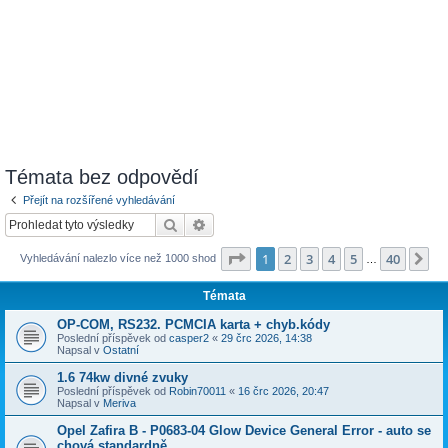
Témata bez odpovědí
Přejít na rozšířené vyhledávání
Hledat
Pokročilé hledání
Stránka
1
z
40
1
2
3
4
5
40
Da
Vyhledávání nalezlo více než 1000 shod
…
Témata
OP-COM, RS232. PCMCIA karta + chyb.kódy
Poslední příspěvek od
casper2
«
29 črc 2026, 14:38
Napsal v
Ostatní
1.6 74kw divné zvuky
Poslední příspěvek od
Robin70011
«
16 črc 2026, 20:47
Napsal v
Meriva
Opel Zafira B - P0683-04 Glow Device General Error - auto se
chová standardně