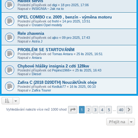
Haldex servis
Poslední příspěvek od
digi
«
18 pro 2025, 17:06
Napsal v
INSIGNIA – Jak na to
OPEL COMBO r.v. 2009 , benzín - výměna motoru
Poslední příspěvek od
frehl
«
14 pro 2025, 13:51
Napsal v
Ostatni Opel modely
Rele zhavenia
Poslední příspěvek od
ajko
«
09 pro 2025, 17:43
Napsal v
Astra J
PROBLÉM SE STARTOVÁNÍM
Poslední příspěvek od
Tomas Antara
«
25 lis 2025, 16:51
Napsal v
Antara
Chybové hlášky insignia 2 cdti 128kw
Poslední příspěvek od
Pepino1966+
«
25 lis 2025, 16:43
Napsal v
Diesel
Zafira C (2018 D20DTH) Nouzák/Únik oleje
Poslední příspěvek od
Kedlub77
«
16 lis 2025, 00:10
Napsal v
Zafira Tourer
Stránka
1
z
40
1
2
3
4
5
40
Da
Vyhledávání nalezlo více než 1000 shod
…
Přejít na