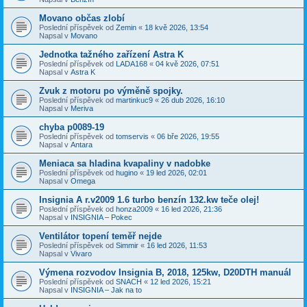
Movano občas zlobí
Poslední příspěvek od
Zemin
«
18 kvě 2026, 13:54
Napsal v
Movano
Jednotka tažného zařízení Astra K
Poslední příspěvek od
LADA168
«
04 kvě 2026, 07:51
Napsal v
Astra K
Zvuk z motoru po výměně spojky.
Poslední příspěvek od
martinkuc9
«
26 dub 2026, 16:10
Napsal v
Meriva
chyba p0089-19
Poslední příspěvek od
tomservis
«
06 bře 2026, 19:55
Napsal v
Antara
Meniaca sa hladina kvapaliny v nadobke
Poslední příspěvek od
hugino
«
19 led 2026, 02:01
Napsal v
Omega
Insignia A r.v2009 1.6 turbo benzín 132.kw teče olej!
Poslední příspěvek od
honza2009
«
16 led 2026, 21:36
Napsal v
INSIGNIA – Pokec
Ventilátor topení teměř nejde
Poslední příspěvek od
Simmir
«
16 led 2026, 11:53
Napsal v
Vivaro
Výmena rozvodov Insignia B, 2018, 125kw, D20DTH manuál
Poslední příspěvek od
SNACH
«
12 led 2026, 15:21
Napsal v
INSIGNIA – Jak na to