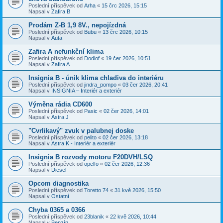
Poslední příspěvek od
Arha
«
15 črc 2026, 15:15
Napsal v
Zafira B
Prodám Z-B 1,9 8V., nepojízdná
Poslední příspěvek od
Bubu
«
13 črc 2026, 10:15
Napsal v
Auta
Zafira A nefunkční klima
Poslední příspěvek od
Dodlof
«
19 čer 2026, 10:51
Napsal v
Zafira A
Insignia B - únik klima chladiva do interiéru
Poslední příspěvek od
jindra_pompo
«
03 čer 2026, 20:41
Napsal v
INSIGNIA – Interiér a exteriér
Výměna rádia CD600
Poslední příspěvek od
Pasic
«
02 čer 2026, 14:01
Napsal v
Astra J
"Cvrlikavý" zvuk v palubnej doske
Poslední příspěvek od
pelito
«
02 čer 2026, 13:18
Napsal v
Astra K - Interiér a exteriér
Insignia B rozvody motoru F20DVH/LSQ
Poslední příspěvek od
opelfo
«
02 čer 2026, 12:36
Napsal v
Diesel
Opcom diagnostika
Poslední příspěvek od
Toretto 74
«
31 kvě 2026, 15:50
Napsal v
Ostatní
Chyba 0365 a 0366
Poslední příspěvek od
23blanik
«
22 kvě 2026, 10:44
Napsal v
Benzín