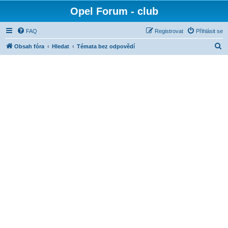
Opel Forum - club
FAQ
Registrovat
Přihlásit se
H
Obsah fóra
Hledat
Témata bez odpovědí
l
e
d
a
t