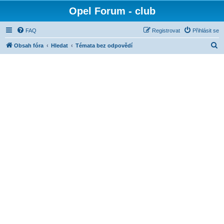
Opel Forum - club
FAQ
Registrovat
Přihlásit se
H
Obsah fóra
Hledat
Témata bez odpovědí
l
e
d
a
t