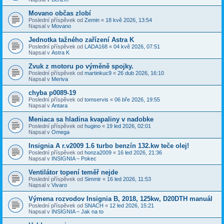
Movano občas zlobí
Poslední příspěvek od
Zemin
«
18 kvě 2026, 13:54
Napsal v
Movano
Jednotka tažného zařízení Astra K
Poslední příspěvek od
LADA168
«
04 kvě 2026, 07:51
Napsal v
Astra K
Zvuk z motoru po výměně spojky.
Poslední příspěvek od
martinkuc9
«
26 dub 2026, 16:10
Napsal v
Meriva
chyba p0089-19
Poslední příspěvek od
tomservis
«
06 bře 2026, 19:55
Napsal v
Antara
Meniaca sa hladina kvapaliny v nadobke
Poslední příspěvek od
hugino
«
19 led 2026, 02:01
Napsal v
Omega
Insignia A r.v2009 1.6 turbo benzín 132.kw teče olej!
Poslední příspěvek od
honza2009
«
16 led 2026, 21:36
Napsal v
INSIGNIA – Pokec
Ventilátor topení teměř nejde
Poslední příspěvek od
Simmir
«
16 led 2026, 11:53
Napsal v
Vivaro
Výmena rozvodov Insignia B, 2018, 125kw, D20DTH manuál
Poslední příspěvek od
SNACH
«
12 led 2026, 15:21
Napsal v
INSIGNIA – Jak na to