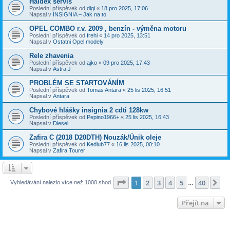
Haldex servis
Poslední příspěvek od
digi
«
18 pro 2025, 17:06
Napsal v
INSIGNIA – Jak na to
OPEL COMBO r.v. 2009 , benzín - výměna motoru
Poslední příspěvek od
frehl
«
14 pro 2025, 13:51
Napsal v
Ostatni Opel modely
Rele zhavenia
Poslední příspěvek od
ajko
«
09 pro 2025, 17:43
Napsal v
Astra J
PROBLÉM SE STARTOVÁNÍM
Poslední příspěvek od
Tomas Antara
«
25 lis 2025, 16:51
Napsal v
Antara
Chybové hlášky insignia 2 cdti 128kw
Poslední příspěvek od
Pepino1966+
«
25 lis 2025, 16:43
Napsal v
Diesel
Zafira C (2018 D20DTH) Nouzák/Únik oleje
Poslední příspěvek od
Kedlub77
«
16 lis 2025, 00:10
Napsal v
Zafira Tourer
Stránka
1
z
40
1
2
3
4
5
40
Da
Vyhledávání nalezlo více než 1000 shod
…
Přejít na