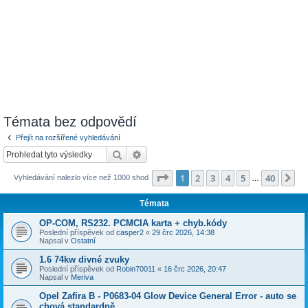
Témata bez odpovědí
Přejít na rozšířené vyhledávání
Hledat
Pokročilé hledání
Stránka
1
z
40
1
2
3
4
5
40
Da
Vyhledávání nalezlo více než 1000 shod
…
Témata
OP-COM, RS232. PCMCIA karta + chyb.kódy
Poslední příspěvek od
casper2
«
29 črc 2026, 14:38
Napsal v
Ostatní
1.6 74kw divné zvuky
Poslední příspěvek od
Robin70011
«
16 črc 2026, 20:47
Napsal v
Meriva
Opel Zafira B - P0683-04 Glow Device General Error - auto se
chová standardně