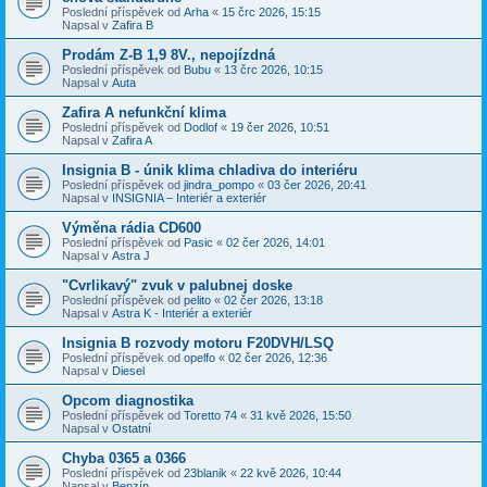
Poslední příspěvek od
Arha
«
15 črc 2026, 15:15
Napsal v
Zafira B
Prodám Z-B 1,9 8V., nepojízdná
Poslední příspěvek od
Bubu
«
13 črc 2026, 10:15
Napsal v
Auta
Zafira A nefunkční klima
Poslední příspěvek od
Dodlof
«
19 čer 2026, 10:51
Napsal v
Zafira A
Insignia B - únik klima chladiva do interiéru
Poslední příspěvek od
jindra_pompo
«
03 čer 2026, 20:41
Napsal v
INSIGNIA – Interiér a exteriér
Výměna rádia CD600
Poslední příspěvek od
Pasic
«
02 čer 2026, 14:01
Napsal v
Astra J
"Cvrlikavý" zvuk v palubnej doske
Poslední příspěvek od
pelito
«
02 čer 2026, 13:18
Napsal v
Astra K - Interiér a exteriér
Insignia B rozvody motoru F20DVH/LSQ
Poslední příspěvek od
opelfo
«
02 čer 2026, 12:36
Napsal v
Diesel
Opcom diagnostika
Poslední příspěvek od
Toretto 74
«
31 kvě 2026, 15:50
Napsal v
Ostatní
Chyba 0365 a 0366
Poslední příspěvek od
23blanik
«
22 kvě 2026, 10:44
Napsal v
Benzín