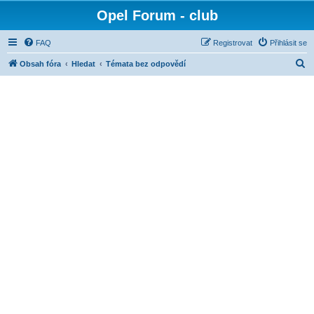
Opel Forum - club
FAQ
Registrovat
Přihlásit se
H
Obsah fóra
Hledat
Témata bez odpovědí
l
e
d
a
t