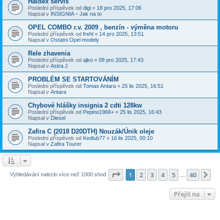
Haldex servis
Poslední příspěvek od
digi
«
18 pro 2025, 17:06
Napsal v
INSIGNIA – Jak na to
OPEL COMBO r.v. 2009 , benzín - výměna motoru
Poslední příspěvek od
frehl
«
14 pro 2025, 13:51
Napsal v
Ostatni Opel modely
Rele zhavenia
Poslední příspěvek od
ajko
«
09 pro 2025, 17:43
Napsal v
Astra J
PROBLÉM SE STARTOVÁNÍM
Poslední příspěvek od
Tomas Antara
«
25 lis 2025, 16:51
Napsal v
Antara
Chybové hlášky insignia 2 cdti 128kw
Poslední příspěvek od
Pepino1966+
«
25 lis 2025, 16:43
Napsal v
Diesel
Zafira C (2018 D20DTH) Nouzák/Únik oleje
Poslední příspěvek od
Kedlub77
«
16 lis 2025, 00:10
Napsal v
Zafira Tourer
Stránka
1
z
40
1
2
3
4
5
40
Da
Vyhledávání nalezlo více než 1000 shod
…
Přejít na