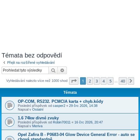
Témata bez odpovědí
Přejít na rozšířené vyhledávání
Hledat
Pokročilé hledání
Stránka
1
z
40
1
2
3
4
5
40
Da
Vyhledávání nalezlo více než 1000 shod
…
Témata
OP-COM, RS232. PCMCIA karta + chyb.kódy
Poslední příspěvek od
casper2
«
29 črc 2026, 14:38
Napsal v
Ostatní
1.6 74kw divné zvuky
Poslední příspěvek od
Robin70011
«
16 črc 2026, 20:47
Napsal v
Meriva
Opel Zafira B - P0683-04 Glow Device General Error - auto se
chová standardně