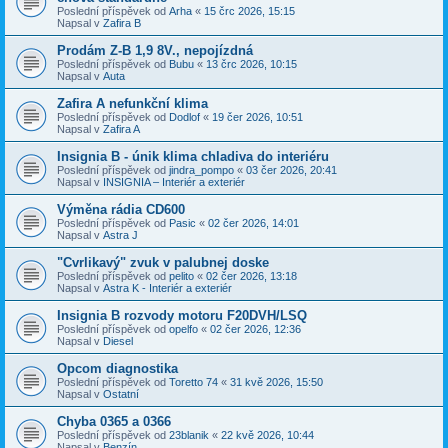
Poslední příspěvek od
Arha
«
15 črc 2026, 15:15
Napsal v
Zafira B
Prodám Z-B 1,9 8V., nepojízdná
Poslední příspěvek od
Bubu
«
13 črc 2026, 10:15
Napsal v
Auta
Zafira A nefunkční klima
Poslední příspěvek od
Dodlof
«
19 čer 2026, 10:51
Napsal v
Zafira A
Insignia B - únik klima chladiva do interiéru
Poslední příspěvek od
jindra_pompo
«
03 čer 2026, 20:41
Napsal v
INSIGNIA – Interiér a exteriér
Výměna rádia CD600
Poslední příspěvek od
Pasic
«
02 čer 2026, 14:01
Napsal v
Astra J
"Cvrlikavý" zvuk v palubnej doske
Poslední příspěvek od
pelito
«
02 čer 2026, 13:18
Napsal v
Astra K - Interiér a exteriér
Insignia B rozvody motoru F20DVH/LSQ
Poslední příspěvek od
opelfo
«
02 čer 2026, 12:36
Napsal v
Diesel
Opcom diagnostika
Poslední příspěvek od
Toretto 74
«
31 kvě 2026, 15:50
Napsal v
Ostatní
Chyba 0365 a 0366
Poslední příspěvek od
23blanik
«
22 kvě 2026, 10:44
Napsal v
Benzín