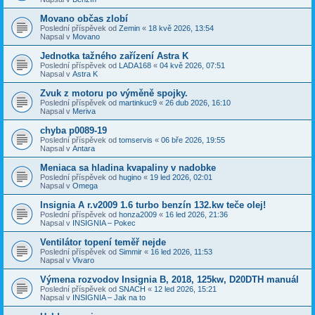
Movano občas zlobí
Poslední příspěvek od
Zemin
«
18 kvě 2026, 13:54
Napsal v
Movano
Jednotka tažného zařízení Astra K
Poslední příspěvek od
LADA168
«
04 kvě 2026, 07:51
Napsal v
Astra K
Zvuk z motoru po výměně spojky.
Poslední příspěvek od
martinkuc9
«
26 dub 2026, 16:10
Napsal v
Meriva
chyba p0089-19
Poslední příspěvek od
tomservis
«
06 bře 2026, 19:55
Napsal v
Antara
Meniaca sa hladina kvapaliny v nadobke
Poslední příspěvek od
hugino
«
19 led 2026, 02:01
Napsal v
Omega
Insignia A r.v2009 1.6 turbo benzín 132.kw teče olej!
Poslední příspěvek od
honza2009
«
16 led 2026, 21:36
Napsal v
INSIGNIA – Pokec
Ventilátor topení teměř nejde
Poslední příspěvek od
Simmir
«
16 led 2026, 11:53
Napsal v
Vivaro
Výmena rozvodov Insignia B, 2018, 125kw, D20DTH manuál
Poslední příspěvek od
SNACH
«
12 led 2026, 15:21
Napsal v
INSIGNIA – Jak na to