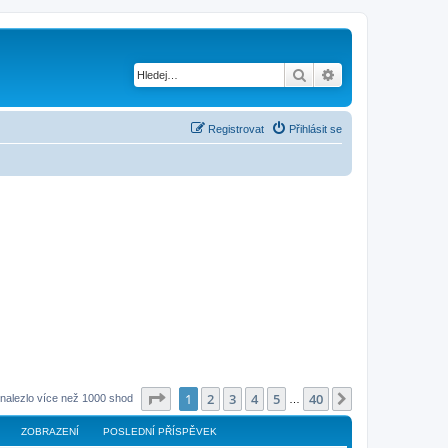
Hledat
Pokročilé hledání
Registrovat
Přihlásit se
Stránka
1
z
40
1
2
3
4
5
40
Další
nalezlo více než 1000 shod
…
ZOBRAZENÍ
POSLEDNÍ PŘÍSPĚVEK