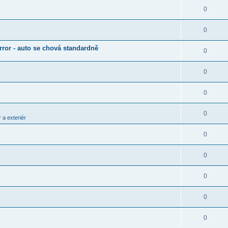
0
0
rror - auto se chová standardně
0
0
0
0
 a exteriér
0
0
0
0
0