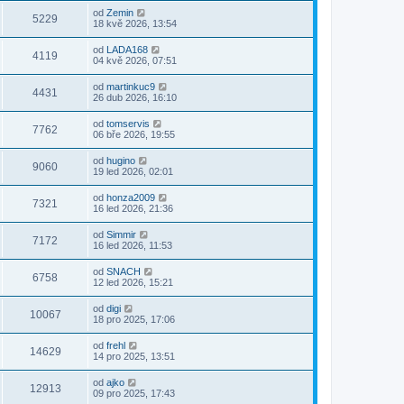
od
Zemin
5229
18 kvě 2026, 13:54
od
LADA168
4119
04 kvě 2026, 07:51
od
martinkuc9
4431
26 dub 2026, 16:10
od
tomservis
7762
06 bře 2026, 19:55
od
hugino
9060
19 led 2026, 02:01
od
honza2009
7321
16 led 2026, 21:36
od
Simmir
7172
16 led 2026, 11:53
od
SNACH
6758
12 led 2026, 15:21
od
digi
10067
18 pro 2025, 17:06
od
frehl
14629
14 pro 2025, 13:51
od
ajko
12913
09 pro 2025, 17:43