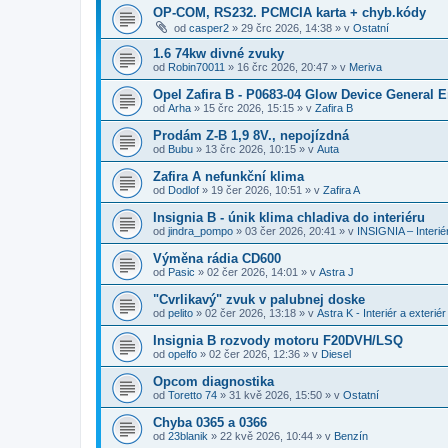
OP-COM, RS232. PCMCIA karta + chyb.kódy
od
casper2
»
29 črc 2026, 14:38
» v
Ostatní
1.6 74kw divné zvuky
od
Robin70011
»
16 črc 2026, 20:47
» v
Meriva
Opel Zafira B - P0683-04 Glow Device General E
od
Arha
»
15 črc 2026, 15:15
» v
Zafira B
Prodám Z-B 1,9 8V., nepojízdná
od
Bubu
»
13 črc 2026, 10:15
» v
Auta
Zafira A nefunkční klima
od
Dodlof
»
19 čer 2026, 10:51
» v
Zafira A
Insignia B - únik klima chladiva do interiéru
od
jindra_pompo
»
03 čer 2026, 20:41
» v
INSIGNIA – Interiér
Výměna rádia CD600
od
Pasic
»
02 čer 2026, 14:01
» v
Astra J
"Cvrlikavý" zvuk v palubnej doske
od
pelito
»
02 čer 2026, 13:18
» v
Astra K - Interiér a exteriér
Insignia B rozvody motoru F20DVH/LSQ
od
opelfo
»
02 čer 2026, 12:36
» v
Diesel
Opcom diagnostika
od
Toretto 74
»
31 kvě 2026, 15:50
» v
Ostatní
Chyba 0365 a 0366
od
23blanik
»
22 kvě 2026, 10:44
» v
Benzín