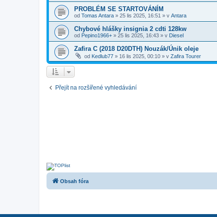
PROBLÉM SE STARTOVÁNÍM
od
Tomas Antara
»
25 lis 2025, 16:51
» v
Antara
Chybové hlášky insignia 2 cdti 128kw
od
Pepino1966+
»
25 lis 2025, 16:43
» v
Diesel
Zafira C (2018 D20DTH) Nouzák/Únik oleje
od
Kedlub77
»
16 lis 2025, 00:10
» v
Zafira Tourer
Přejít na rozšířené vyhledávání
Obsah fóra