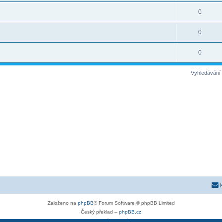
0
0
0
Vyhledávání 
Založeno na
phpBB
® Forum Software © phpBB Limited
Český překlad –
phpBB.cz
Soukromí
|
Podmínky