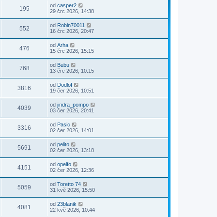
od
casper2
195
29 črc 2026, 14:38
od
Robin70011
552
16 črc 2026, 20:47
od
Arha
476
15 črc 2026, 15:15
od
Bubu
768
13 črc 2026, 10:15
od
Dodlof
3816
19 čer 2026, 10:51
od
jindra_pompo
4039
03 čer 2026, 20:41
od
Pasic
3316
02 čer 2026, 14:01
od
pelito
5691
02 čer 2026, 13:18
od
opelfo
4151
02 čer 2026, 12:36
od
Toretto 74
5059
31 kvě 2026, 15:50
od
23blanik
4081
22 kvě 2026, 10:44