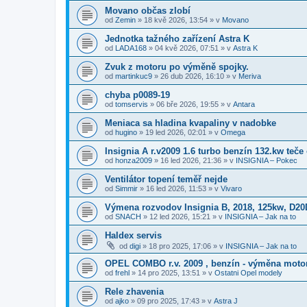
Movano občas zlobí
od
Zemin
»
18 kvě 2026, 13:54
» v
Movano
Jednotka tažného zařízení Astra K
od
LADA168
»
04 kvě 2026, 07:51
» v
Astra K
Zvuk z motoru po výměně spojky.
od
martinkuc9
»
26 dub 2026, 16:10
» v
Meriva
chyba p0089-19
od
tomservis
»
06 bře 2026, 19:55
» v
Antara
Meniaca sa hladina kvapaliny v nadobke
od
hugino
»
19 led 2026, 02:01
» v
Omega
Insignia A r.v2009 1.6 turbo benzín 132.kw teče 
od
honza2009
»
16 led 2026, 21:36
» v
INSIGNIA – Pokec
Ventilátor topení teměř nejde
od
Simmir
»
16 led 2026, 11:53
» v
Vivaro
Výmena rozvodov Insignia B, 2018, 125kw, D2
od
SNACH
»
12 led 2026, 15:21
» v
INSIGNIA – Jak na to
Haldex servis
od
digi
»
18 pro 2025, 17:06
» v
INSIGNIA – Jak na to
OPEL COMBO r.v. 2009 , benzín - výměna moto
od
frehl
»
14 pro 2025, 13:51
» v
Ostatni Opel modely
Rele zhavenia
od
ajko
»
09 pro 2025, 17:43
» v
Astra J