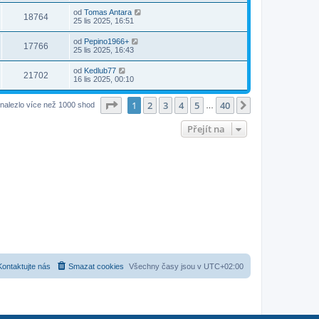
od
Tomas Antara
18764
25 lis 2025, 16:51
od
Pepino1966+
17766
25 lis 2025, 16:43
od
Kedlub77
21702
16 lis 2025, 00:10
Stránka
1
z
40
1
2
3
4
5
40
Další
nalezlo více než 1000 shod
…
Přejít na
Kontaktujte nás
Smazat cookies
Všechny časy jsou v
UTC+02:00