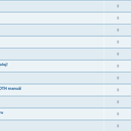
0
0
0
0
0
olej!
0
0
0DTH manuál
0
0
ru
0
0