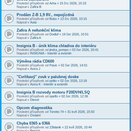
Poslední příspěvek od
Arha
«
15 črc 2026, 15:15
Napsal v
Zafira B
Prodám Z-B 1,9 8V., nepojízdná
Poslední příspěvek od
Bubu
«
13 črc 2026, 10:15
Napsal v
Auta
Zafira A nefunkční klima
Poslední příspěvek od
Dodlof
«
19 čer 2026, 10:51
Napsal v
Zafira A
Insignia B - únik klima chladiva do interiéru
Poslední příspěvek od
jindra_pompo
«
03 čer 2026, 20:41
Napsal v
INSIGNIA – Interiér a exteriér
Výměna rádia CD600
Poslední příspěvek od
Pasic
«
02 čer 2026, 14:01
Napsal v
Astra J
"Cvrlikavý" zvuk v palubnej doske
Poslední příspěvek od
pelito
«
02 čer 2026, 13:18
Napsal v
Astra K - Interiér a exteriér
Insignia B rozvody motoru F20DVH/LSQ
Poslední příspěvek od
opelfo
«
02 čer 2026, 12:36
Napsal v
Diesel
Opcom diagnostika
Poslední příspěvek od
Toretto 74
«
31 kvě 2026, 15:50
Napsal v
Ostatní
Chyba 0365 a 0366
Poslední příspěvek od
23blanik
«
22 kvě 2026, 10:44
Napsal v
Benzín