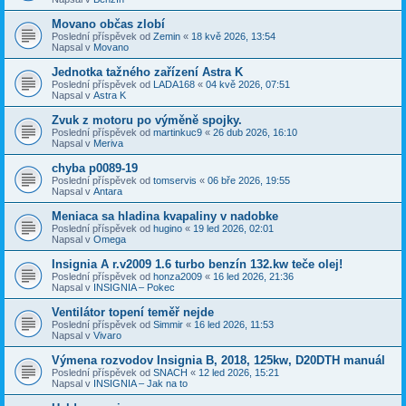
Movano občas zlobí
Poslední příspěvek od
Zemin
«
18 kvě 2026, 13:54
Napsal v
Movano
Jednotka tažného zařízení Astra K
Poslední příspěvek od
LADA168
«
04 kvě 2026, 07:51
Napsal v
Astra K
Zvuk z motoru po výměně spojky.
Poslední příspěvek od
martinkuc9
«
26 dub 2026, 16:10
Napsal v
Meriva
chyba p0089-19
Poslední příspěvek od
tomservis
«
06 bře 2026, 19:55
Napsal v
Antara
Meniaca sa hladina kvapaliny v nadobke
Poslední příspěvek od
hugino
«
19 led 2026, 02:01
Napsal v
Omega
Insignia A r.v2009 1.6 turbo benzín 132.kw teče olej!
Poslední příspěvek od
honza2009
«
16 led 2026, 21:36
Napsal v
INSIGNIA – Pokec
Ventilátor topení teměř nejde
Poslední příspěvek od
Simmir
«
16 led 2026, 11:53
Napsal v
Vivaro
Výmena rozvodov Insignia B, 2018, 125kw, D20DTH manuál
Poslední příspěvek od
SNACH
«
12 led 2026, 15:21
Napsal v
INSIGNIA – Jak na to