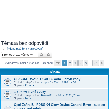
Témata bez odpovědí
Přejít na rozšířené vyhledávání
Hledat
Pokročilé hledání
Stránka
1
z
40
1
2
3
4
5
40
Da
Vyhledávání nalezlo více než 1000 shod
…
Témata
OP-COM, RS232. PCMCIA karta + chyb.kódy
Poslední příspěvek od
casper2
«
29 črc 2026, 14:38
Napsal v
Ostatní
1.6 74kw divné zvuky
Poslední příspěvek od
Robin70011
«
16 črc 2026, 20:47
Napsal v
Meriva
Opel Zafira B - P0683-04 Glow Device General Error - auto se
chová standardně