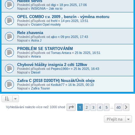
Haldex servis
Poslední příspěvek od
digi
«
18 pro 2025, 17:06
Napsal v
INSIGNIA – Jak na to
OPEL COMBO r.v. 2009 , benzín - výměna motoru
Poslední příspěvek od
frehl
«
14 pro 2025, 13:51
Napsal v
Ostatni Opel modely
Rele zhavenia
Poslední příspěvek od
ajko
«
09 pro 2025, 17:43
Napsal v
Astra J
PROBLÉM SE STARTOVÁNÍM
Poslední příspěvek od
Tomas Antara
«
25 lis 2025, 16:51
Napsal v
Antara
Chybové hlášky insignia 2 cdti 128kw
Poslední příspěvek od
Pepino1966+
«
25 lis 2025, 16:43
Napsal v
Diesel
Zafira C (2018 D20DTH) Nouzák/Únik oleje
Poslední příspěvek od
Kedlub77
«
16 lis 2025, 00:10
Napsal v
Zafira Tourer
Stránka
1
z
40
1
2
3
4
5
40
Da
Vyhledávání nalezlo více než 1000 shod
…
Přejít na