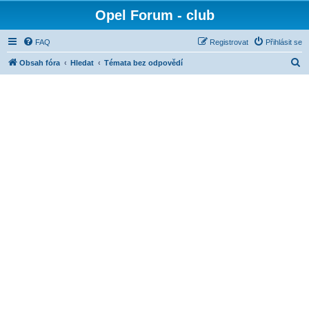
Opel Forum - club
FAQ
Registrovat
Přihlásit se
H
Obsah fóra
Hledat
Témata bez odpovědí
l
e
d
a
t